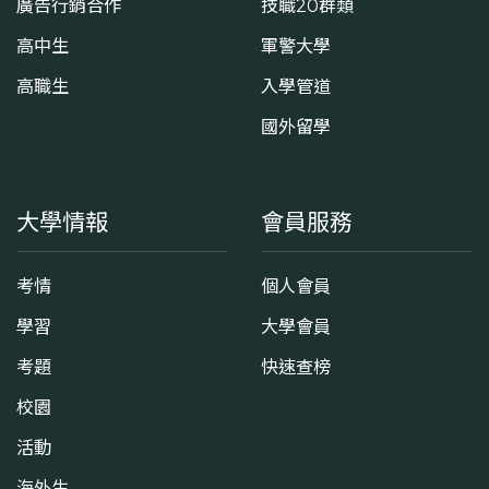
廣告行銷合作
技職20群類
高中生
軍警大學
高職生
入學管道
國外留學
大學情報
會員服務
考情
個人會員
學習
大學會員
考題
快速查榜
校園
活動
海外生