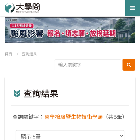
Tog
nav
首頁
/ 查詢結果
查詢結果
查詢關鍵字：
醫學檢驗暨生物技術學類
（共8筆）