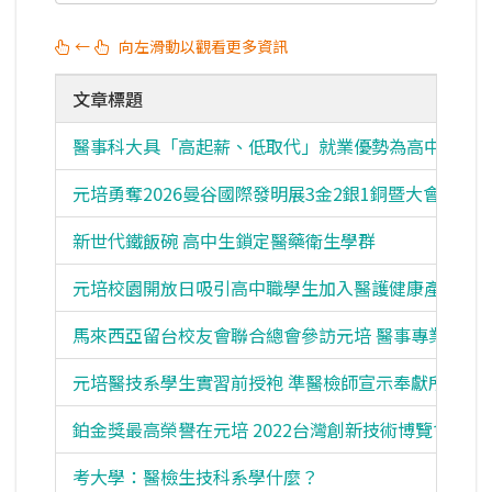
←
向左滑動以觀看更多資訊
文章標題
醫事科大具「高起薪、低取代」就業優勢為高中生的
元培勇奪2026曼谷國際發明展3金2銀1銅暨大會特別
新世代鐵飯碗 高中生鎖定醫藥衛生學群
元培校園開放日吸引高中職學生加入醫護健康產業國
馬來西亞留台校友會聯合總會參訪元培 醫事專業新體
元培醫技系學生實習前授袍 準醫檢師宣示奉獻所學
鉑金獎最高榮譽在元培 2022台灣創新技術博覽會發
考大學：醫檢生技科系學什麼？