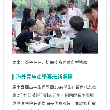
馬來西亞學生在元培醫技系體驗血型檢驗
海外青年產學專班新選擇
馬來西亞高中生遊學團33為學生在留台校友總
會2位幹部帶領下到訪元培，副國際長陳麗環
與健康學院莊路德院長代表接待，並於歡迎會