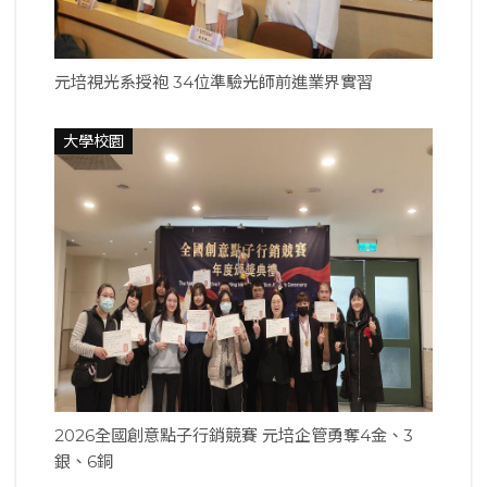
元培視光系授袍 34位準驗光師前進業界實習
大學校園
2026全國創意點子行銷競賽 元培企管勇奪4金、3
銀、6銅