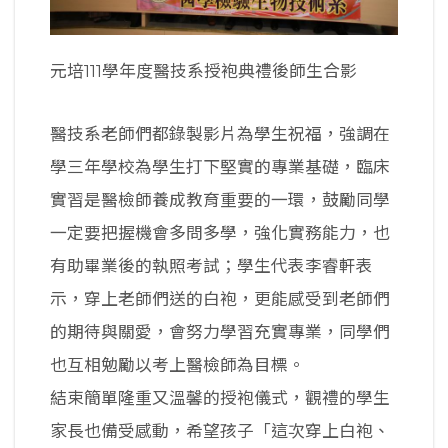
元培111學年度醫技系授袍典禮後師生合影
醫技系老師們都錄製影片為學生祝福，強調在
學三年學校為學生打下堅實的專業基礎，臨床
實習是醫檢師養成教育重要的一環，鼓勵同學
一定要把握機會多問多學，強化實務能力，也
有助畢業後的執照考試；學生代表李睿軒表
示，穿上老師們送的白袍，更能感受到老師們
的期待與關愛，會努力學習充實專業，同學們
也互相勉勵以考上醫檢師為目標。
結束簡單隆重又溫馨的授袍儀式，觀禮的學生
家長也備受感動，希望孩子「這次穿上白袍、