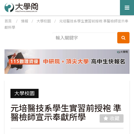
Tog
nav
首頁
/
情報
/
大學校園
/
元培醫技系學生實習前授袍 準醫檢師宣示奉
獻所學
大學校園
元培醫技系學生實習前授袍 準
醫檢師宣示奉獻所學
收藏