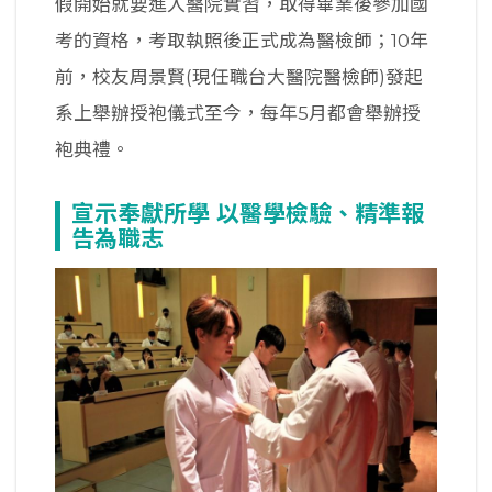
假開始就要進入醫院實習，取得畢業後參加國
考的資格，考取執照後正式成為醫檢師；10年
前，校友周景賢(現任職台大醫院醫檢師)發起
系上舉辦授袍儀式至今，每年5月都會舉辦授
袍典禮。
宣示奉獻所學 以醫學檢驗、精準報
告為職志