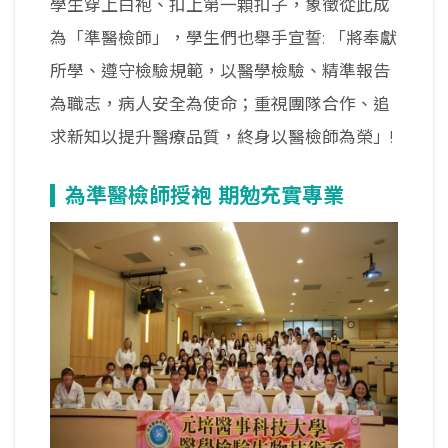
學生穿上白袍、扣上第一顆扣子，象徵從此成
為「準醫檢師」，學生們也舉手宣誓: 「將奉獻
所學、遵守檢驗規範，以醫學檢驗、精準報告
為職志，病人安全為使命；重視團隊合作、追
求新知以提升醫療品質，終身以醫檢師為榮」!
為準醫檢師授袍 期勉充實專業