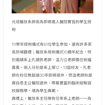
元培醫技系師長為即將進入醫院實習的學生授
袍
111學年授袍儀式有61位學生參加，還有許多家
長到場觀禮；醫技系授袍儀式10週年紀念，特
別邀請系上孔建民老師、溫力立老師擔任祝福
嘉賓，兩人分別是系上第12、13屆校友，孔老
師在校任教超過30年即將退休，而溫老師則是
甫自恩主公醫院退休、帶著豐富的臨床經驗返
校服務學，堪為學生典範。
典禮上，醫技系主任陳有任率系上老師一一為