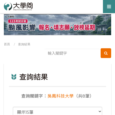
Tog
nav
首頁
/ 查詢結果
查詢結果
查詢關鍵字：
吳鳳科技大學
（共8筆）