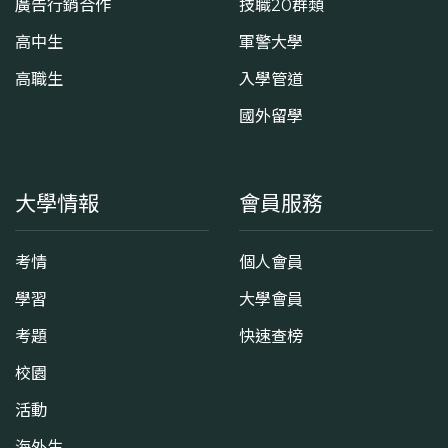
廣告行銷合作
技職20群類
高中生
軍警大學
高職生
入學管道
國外留學
大學情報
會員服務
考情
個人會員
學習
大學會員
考題
快速查榜
校園
活動
海外生