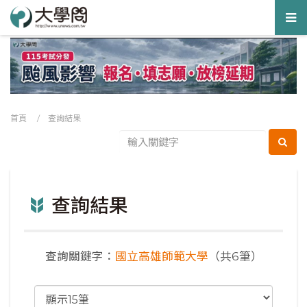
Tog
nav
首頁
/ 查詢結果
查詢結果
查詢關鍵字：
國立高雄師範大學
（共6筆）