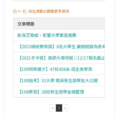
←
向左滑動以觀看更多資訊
文章標題
航海王發威，影響大學繁星推薦
校
【2022總統教育獎】8名大學生 展翅蛻變為表率
校
【2021冬令營】高師大南地營╳12/17報名截止
【109特殊選才】47校458系 招生免學測
考
【108指考】32大學 精英新生獎學金大公開
考
【108學測】28校新生獎學金總整理
考
«
1
»