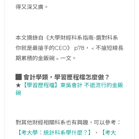
得又深又廣。
本文摘錄自《大學財經科系指南-選對科系
你就是最搶手的CEO》 p78，﹤不搶短線長
期累積的金飯碗﹥一文。
█
會計學類，學習歷程檔怎麼做？
★
【學習歷程檔】東吳會計 不退流行的金飯
碗
對其他財經相關科系也有興趣，可以參考：
【考大學：統計科系學什麼？】
、
【考大