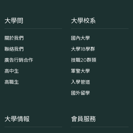
大學問
大學校系
關於我們
國內大學
聯絡我們
大學18學群
廣告行銷合作
技職20群類
高中生
軍警大學
高職生
入學管道
國外留學
大學情報
會員服務