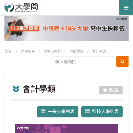
Tog
nav
首頁
/
大學校系
/
大學18學群
/
財經學群
/
會計學類
會計學類
收藏
一般大學列表
科技大學列表