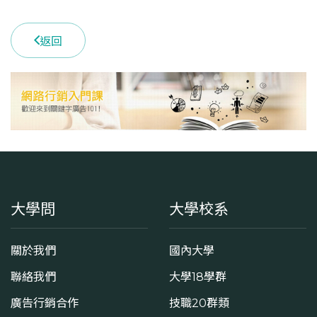
花蓮縣壽豐鄉志學村大學路二段1號
返回
大學問
大學校系
關於我們
國內大學
聯絡我們
大學18學群
廣告行銷合作
技職20群類