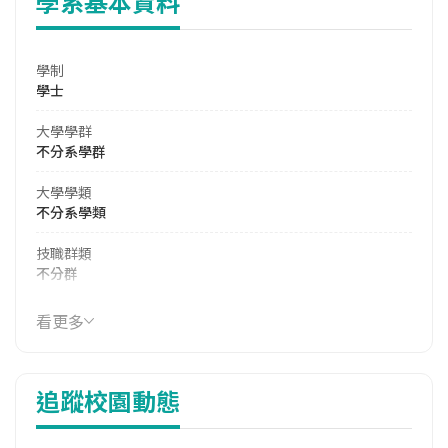
學系基本資料
學制
學士
大學學群
不分系學群
大學學類
不分系學類
技職群類
不分群
114年學費
看更多
16,790 元/學期
114年雜費
追蹤校園動態
6,950 元/學期
114年註冊率