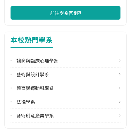
96.30%
前往學系官網
修輔系人數
113學年度上學期
59
本校熱門學系
113學年度下學期
60
諮商與臨床心理學系
雙主修人數
113學年度上學期
藝術與設計學系
16
113學年度下學期
體育與運動科學系
22
法律學系
學系電話
(03)8906023
藝術創意產業學系
學系地址