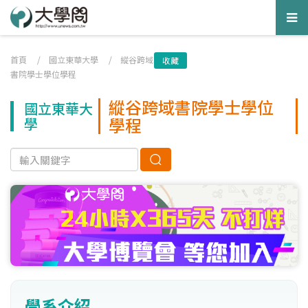
Tog
nav
首頁
/
國立東華大學
/
縱谷跨域
收藏
書院學士學位學程
縱谷跨域書院學士學位
國立東華大
學程
學
學系介紹