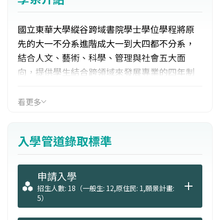
國立東華大學縱谷跨域書院學士學位學程將原
先的大一不分系進階成大一到大四都不分系，
結合人文、藝術、科學、管理與社會五大面
向，提供學生結合跨領域來發展專業的四年制
大學教育，藉由畢業專題，培養學生整合知識
的技能。
看更多
入學管道錄取標準
申請入學
招生人數: 18（一般生: 12,原住民: 1,願景計畫:
5）