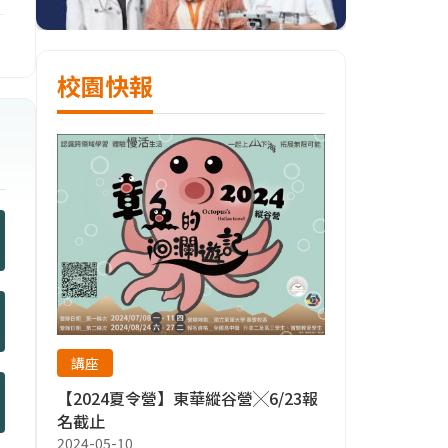
校園快報
講座
【2024夏令營】東華縱谷營╳6/23報
名截止
2024-05-10