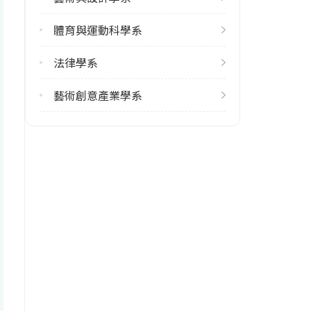
體育與運動科學系
雙主修人數
113學年度上學期
法律學系
5
113學年度下學期
藝術創意產業學系
6
學系電話
(03)8635823
學系地址
花蓮縣壽豐鄉志學村大學路二段1
號