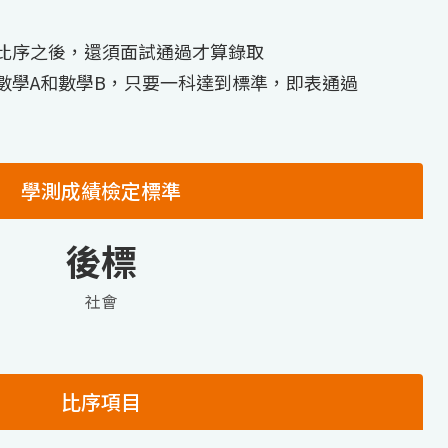
比序之後，還須面試通過才算錄取
數學A和數學B，只要一科達到標準，即表通過
學測成績檢定標準
後標
社會
比序項目