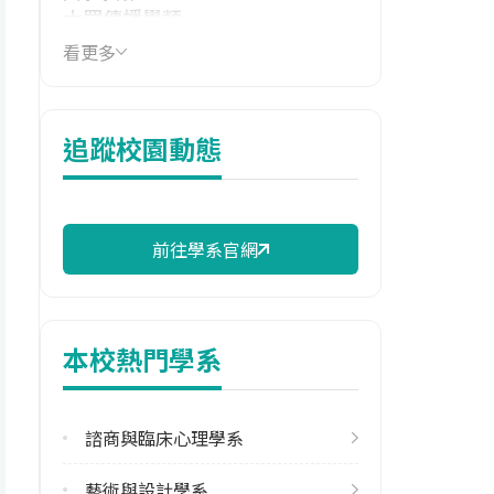
大眾傳播學類
看更多
技職群類
藝術群影視類
114年學費
追蹤校園動態
16,790 元/學期
114年雜費
6,950 元/學期
前往學系官網
114年註冊率
60.61%
本校熱門學系
修輔系人數
113學年度上學期
49
諮商與臨床心理學系
113學年度下學期
藝術與設計學系
40