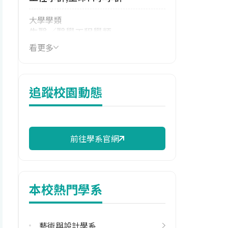
大學學類
生醫／醫學工程學類
看更多
技職群類
機械群,電機與電子群電機類,衛生
與護理類
追蹤校園動態
114年學費
17,500 元/學期
114年雜費
前往學系官網
11,130 元/學期
114年註冊率
97.92%
本校熱門學系
校際選課人數
113學年度下學期
藝術與設計學系