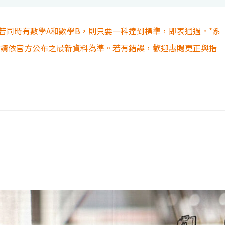
若同時有數學A和數學B，則只要一科達到標準，即表通過。*系
容請依官方公布之最新資料為準。若有錯誤，歡迎惠賜更正與指