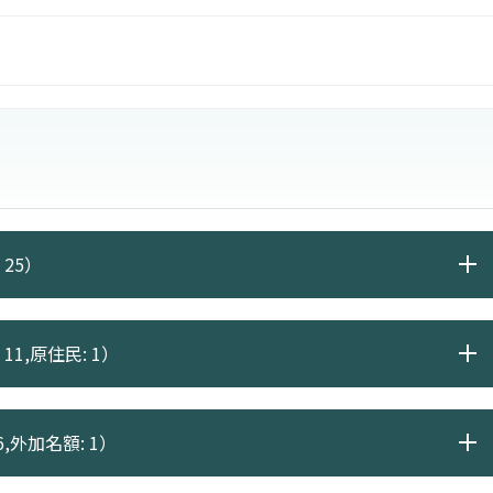
佈與反應特性，以符合微觀反應探求技術之開發應用。
 25）
11,原住民: 1）
6,外加名額: 1）