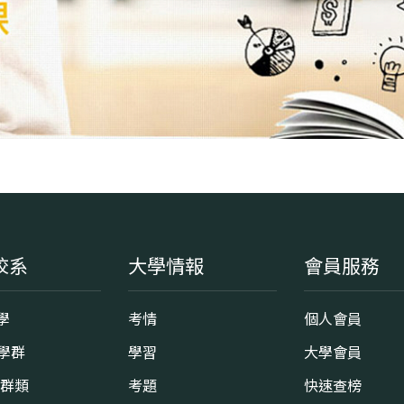
校系
大學情報
會員服務
學
考情
個人會員
8學群
學習
大學會員
0群類
考題
快速查榜