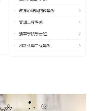
2
教育心理與諮商學系
修輔系人數
113學年度上學期
資訊工程學系
4
清華學院學士班
113學年度下學期
5
材料科學工程學系
雙主修人數
113學年度上學期
5
113學年度下學期
3
學系電話
(03)5725077