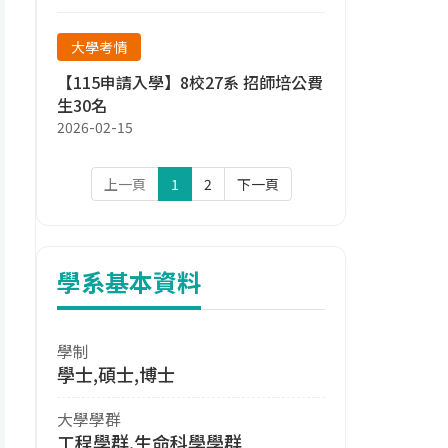
大學考情
【115申請入學】8校27系 招師培公費
生30名
2026-02-15
上一頁
1
2
下一頁
學系基本資料
學制
學士,碩士,博士
大學學群
工程學群,生命科學學群