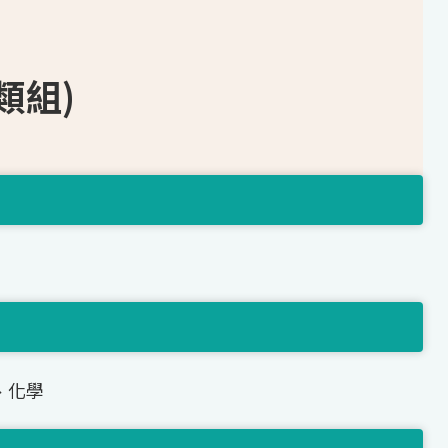
類組)
、化學