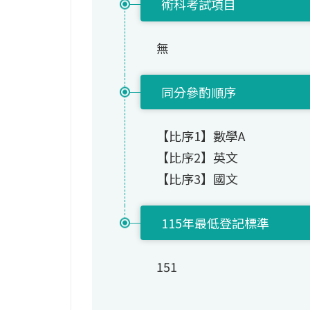
術科考試項目
無
同分參酌順序
【比序1】數學A
【比序2】英文
【比序3】國文
115年最低登記標準
151