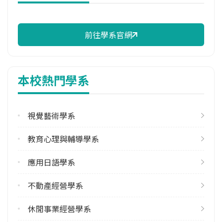
114年註冊率
96.34%
前往學系官網
修輔系人數
113學年度上學期
2
本校熱門學系
113學年度下學期
1
視覺藝術學系
學系電話
(08)7663800 #32101
教育心理與輔導學系
學系地址
屏東縣屏東市民生東路51號
應用日語學系
不動產經營學系
休閒事業經營學系