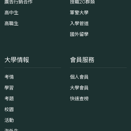
廣告行銷合作
技職20群類
高中生
軍警大學
高職生
入學管道
國外留學
大學情報
會員服務
考情
個人會員
學習
大學會員
考題
快速查榜
校園
活動