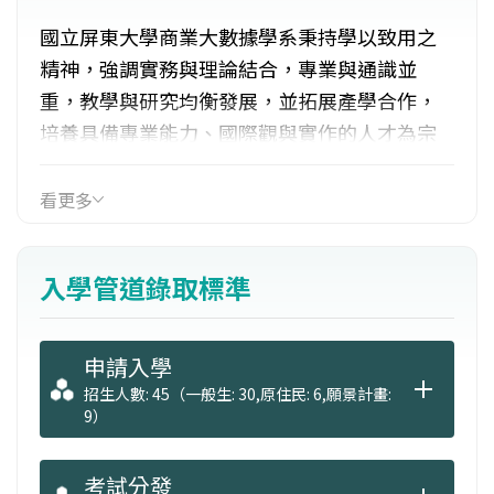
國立屏東大學商業大數據學系秉持學以致用之
精神，強調實務與理論結合，專業與通識並
重，教學與研究均衡發展，並拓展產學合作，
培養具備專業能力、國際觀與實作的人才為宗
旨，規劃「銷售e化」與「運籌e化」兩大專業
模組課程。透過商業四流(商流、物流、資訊流
看更多
與金流)的跨領域學習與結合地方產業特色，讓
學生在課程中充份學習與成長，據此培養具備
入學管道錄取標準
「資訊科技應用」以及「產銷整合創新能力」
之理論與實務兼備的專業人才，
申請入學
招生人數: 45（一般生: 30,原住民: 6,願景計畫:
9）
考試分發