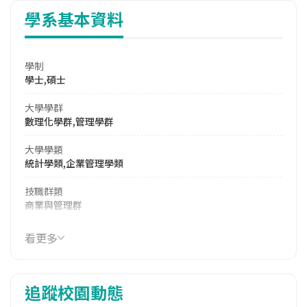
學系基本資料
學制
學士,碩士
大學學群
數理化學群,管理學群
大學學類
統計學類,企業管理學類
技職群類
商業與管理群
114年學費
看更多
15,870 元/學期
114年雜費
追蹤校園動態
6,924 元/學期