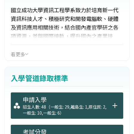
國立成功大學資訊工程學系致力於培育新一代
資訊科技人才、積極研究和開發電腦軟、硬體
及資訊應用相關技術，結合國內產官學研之各
項資源，並與國際接軌，提升國內之產業技
術。並積極參與南部科學園區、科技工業區、
工研院及中研院之研發工作，以協助資訊產業
看更多
發展並增加學生經驗。資訊工程各領域涵蓋：
資訊安全、人工智慧、軟體工程、分散式系
入學管道錄取標準
統、影像與圖像技術、語音處理、電腦網路、
資料庫系統、計算機系統、多媒體系統、積體
電路輔助設計、編譯系統等。
申請入學
招生人數: 48（一般生: 29,離島生: 1,原住民: 2,
一般生: 10,一般生: 6）
考試分發