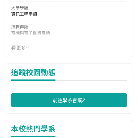
大學學類
資訊工程學類
技職群類
電機與電子群資電類
114年學費
看更多
17,990 元/學期
114年雜費
追蹤校園動態
11,500 元/學期
114年註冊率
99.18%
前往學系官網
校際選課人數
113學年度上學期
1
本校熱門學系
113學年度下學期
1