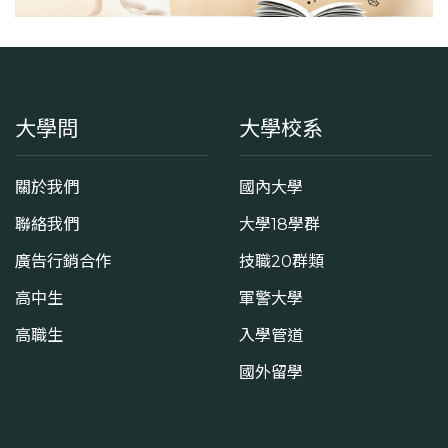
30
學系電話
(06)2757575
大學問
大學校系
學系地址
臺南市東區大學路1號
關於我們
國內大學
聯絡我們
大學18學群
廣告行銷合作
技職20群類
高中生
軍警大學
高職生
入學管道
國外留學