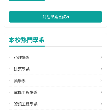
114年註冊率
97.14%
前往學系官網
校際選課人數
113學年度下學期
3
本校熱門學系
雙主修人數
113學年度上學期
1
心理學系
113學年度下學期
建築學系
1
藥學系
學系電話
(06)2353535 #5682
電機工程學系
學系地址
臺南市東區大學路1號
資訊工程學系