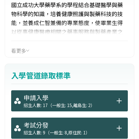
國立成功大學藥學系的學程結合基礎醫學與藥
物科學的知識，培養健康照護與製藥科技的技
能，並養成仁智兼備的專業態度，使畢業生得
以從事健康醫療相關之藥事服務與製藥產業之
研究發展，且僅有藥學系畢業生方具有應考藥
師資格。隨著高齡化社會來臨、慢性疾病與長
看更多
期照護患者將日益增多、新藥物持續問市，用
藥複雜化與副作用的顧慮，均使藥師的專業角
入學管道錄取標準
色日益重要。因此，培養具備專業技能的藥
師，保障民眾用藥安全與效益，是藥學教育的
主要目標之一。
申請入學
招生人數: 17（一般生: 15,離島生: 2）
考試分發
招生人數: 9（一般生: 8,原住民: 1）