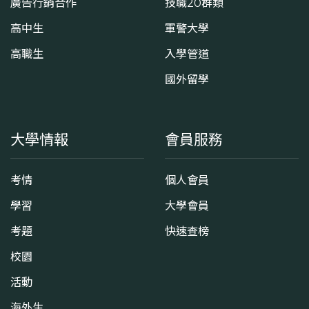
廣告行銷合作
技職20群類
高中生
軍警大學
高職生
入學管道
國外留學
大學情報
會員服務
考情
個人會員
學習
大學會員
考題
快速查榜
校園
活動
海外生