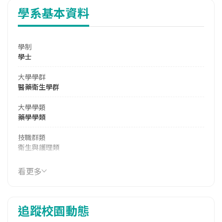
學系基本資料
學制
學士
大學學群
醫藥衛生學群
大學學類
藥學學類
技職群類
衛生與護理類
114年學費
看更多
17,990 元/學期
114年雜費
追蹤校園動態
13,050 元/學期