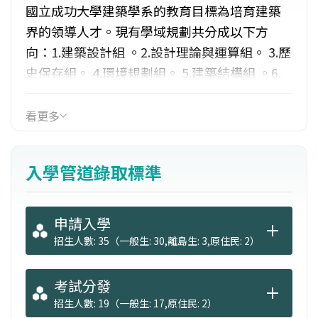
國立成功大學建築學系的教育目標為培育建築
界的領導人才。現有學域規劃共分成以下方
向：1.建築設計組 。2.設計理論與運算組。 3.歷
史保存組。 4.環境規劃組。 5.建築結構組 。6.
建築工程與管理組。 7.建築環境計劃與控制
組。上述七個領域加上藝術與通識教育等課
看更多
程，完整包含建築教育從人文與藝術出發的建
築設計、規劃創作與工程專業知識的內容。就
入學管道錄取標準
業管道包括：建築師、結構技師、室內設計
師、空調技師、電機技師、消防設備技師等。
申請入學
招生人數: 35（一般生: 30,離島生: 3,原住民: 2）
考試分發
招生人數: 19（一般生: 17,原住民: 2）