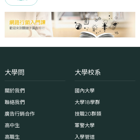
大學問
大學校系
關於我們
國內大學
聯絡我們
大學18學群
廣告行銷合作
技職20群類
高中生
軍警大學
高職生
入學管道