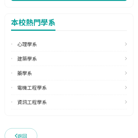
113學年度上學期
5
本校熱門學系
113學年度下學期
3
心理學系
雙主修人數
113學年度上學期
建築學系
7
113學年度下學期
藥學系
7
電機工程學系
學系電話
(06)2757575 #54101
資訊工程學系
學系地址
臺南市東區大學路1號
返回