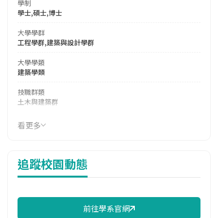
學制
學士,碩士,博士
大學學群
工程學群,建築與設計學群
大學學類
建築學類
技職群類
土木與建築群
114年學費
看更多
17,990 元/學期
114年雜費
追蹤校園動態
11,500 元/學期
114年註冊率
98.39%
前往學系官網
修輔系人數