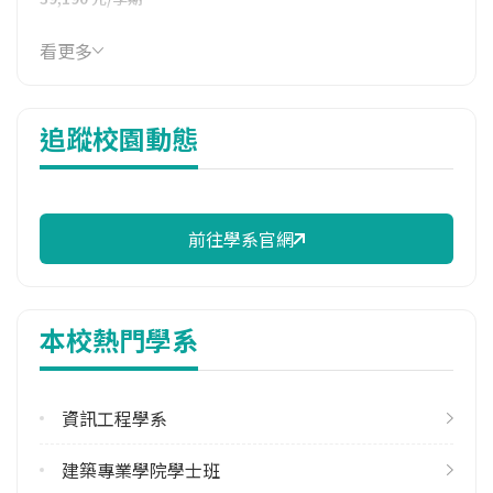
114年雜費
看更多
8,630 元/學期
114年註冊率
追蹤校園動態
95.83%
校際選課人數
113學年度上學期
1
前往學系官網
113學年度下學期
18
本校熱門學系
修輔系人數
113學年度上學期
274
資訊工程學系
113學年度下學期
建築專業學院學士班
366