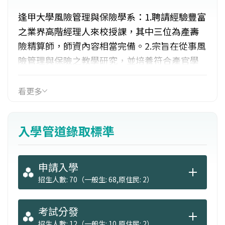
逢甲大學風險管理與保險學系：1.聘請經驗豐富
之業界高階經理人來校授課，其中三位為產壽
險精算師，師資內容相當完備。2.宗旨在從事風
險管理與保險之教學研究，並培養符合產官學
界需要的人才。除在風險管理、人身保險、財
產保險等領域專任教師外，也結合金融、精
看更多
算、管理與經濟等專長師資開設多元的課程。3.
擁有研討室、圖書室、證照考古題庫，以及提
入學管道錄取標準
供企業實習機會等。
申請入學
招生人數: 70（一般生: 68,原住民: 2）
考試分發
招生人數: 12（一般生: 10,原住民: 2）