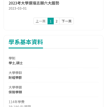
2023考大學選填志願六大趨勢
2023-03-01
上一頁
1
2
下一頁
學系基本資料
學制
學士,碩士
大學學群
財經學群
大學學類
保險學類
114年學費
39,190 元/學期