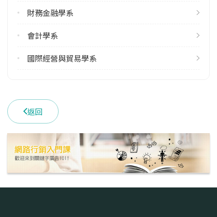
財務金融學系
雙主修人數
113學年度上學期
會計學系
3
113學年度下學期
國際經營與貿易學系
5
學系電話
(04)24517250 #4131
返回
學系地址
臺中市西屯區文華路100號