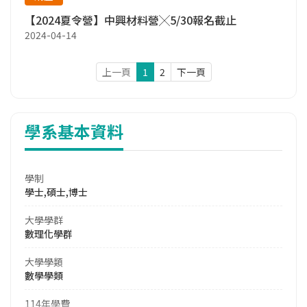
【2024夏令營】中興材料營╳5/30報名截止
2024-04-14
上一頁
1
2
下一頁
學系基本資料
學制
學士,碩士,博士
大學學群
數理化學群
大學學類
數學學類
114年學費