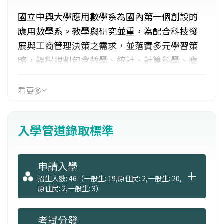
國立中興大學應用數學系為國內第一個創設的
應用數學系。教學與研究並重，為配合科技發
展與工商管理決策之需求，並落實多元學習策
略，課程規劃包含數學、統計、計算科學、應
用力學與資訊科學等方向，除了基礎數學課程
訓練之外，亦著重於應用數學模式之建立與解
看更多
析，並與計算機應用相配合，培養理論與應用
能力兼備及具備表達能力、應變能力與國際觀
入學管道錄取標準
之數學人才。
申請入學
招生人數: 46（一般生: 19,原住民: 2,一般生: 20,
原住民: 2,一般生: 3）
考試分發