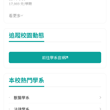
17,003 元/學期
114年雜費
看更多
10,649 元/學期
114年註冊率
追蹤校園動態
100.00%
修輔系人數
113學年度上學期
3
前往學系官網
113學年度下學期
3
本校熱門學系
雙主修人數
113學年度上學期
2
獸醫學系
113學年度下學期
法律學系