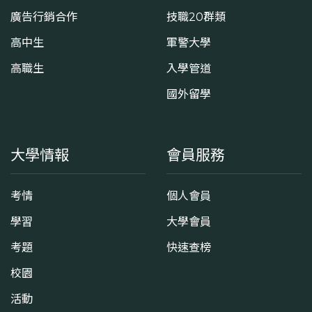
廣告行銷合作
技職20群類
高中生
軍警大學
高職生
入學管道
國外留學
大學情報
會員服務
考情
個人會員
學習
大學會員
考題
快速查榜
校園
活動