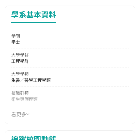
學系基本資料
學制
學士
大學學群
工程學群
大學學類
生醫／醫學工程學類
技職群類
衛生與護理類
114年學費
看更多
39,330 元/學期
114年雜費
追蹤校園動態
13,418 元/學期