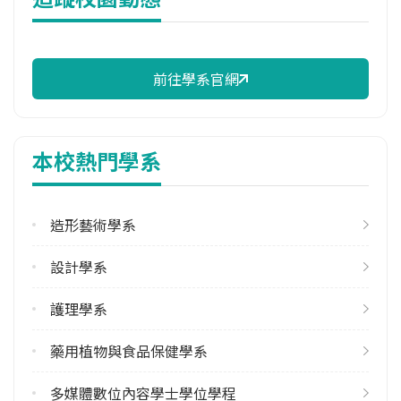
114年註冊率
90.91%
前往學系官網
雙主修人數
113學年度下學期
1
本校熱門學系
學系電話
(04)8511888#2621
造形藝術學系
學系地址
彰化縣大村鄉學府路168號
設計學系
護理學系
藥用植物與食品保健學系
多媒體數位內容學士學位學程