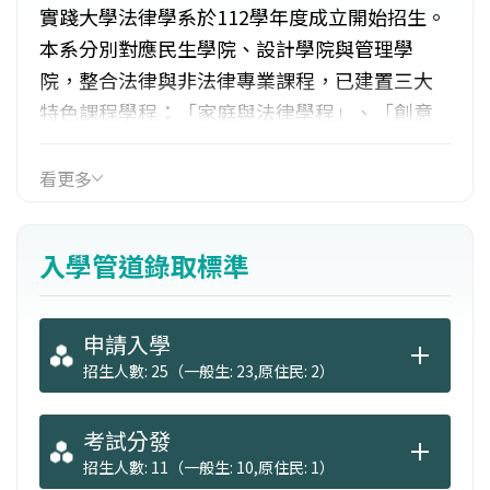
實踐大學法律學系於112學年度成立開始招生。
本系分別對應民生學院、設計學院與管理學
院，整合法律與非法律專業課程，已建置三大
特色課程學程：「家庭與法律學程」、「創意
時尚與法律學程」及「人工智慧與法律學
程」。學生於選修完畢此課程學程後，將給予
看更多
證明書，以提升就業競爭力。
入學管道錄取標準
申請入學
招生人數: 25（一般生: 23,原住民: 2）
考試分發
招生人數: 11（一般生: 10,原住民: 1）