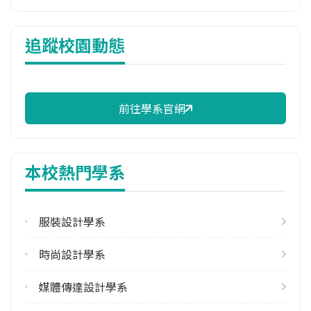
114年註冊率
追蹤校園動態
100.00%
校際選課人數
113學年度下學期
2
前往學系官網
雙主修人數
113學年度上學期
本校熱門學系
1
113學年度下學期
2
服裝設計學系
學系電話
時尚設計學系
(02)25381111#6111
媒體傳達設計學系
學系地址
臺北市中山區大直街70號