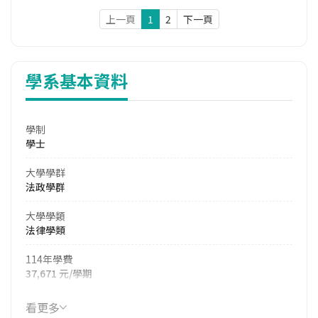
上一頁
1
2
下一頁
學系基本資料
學制
學士
大學學群
法政學群
大學學類
法律學類
114年學費
37,671 元/學期
114年雜費
看更多
7,617 元/學期