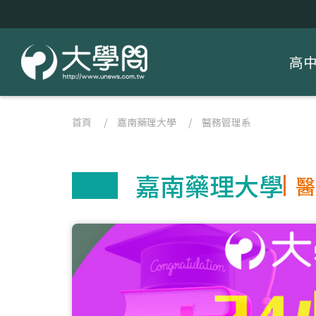
高
首頁
/
嘉南藥理大學
/
醫務管理系
嘉南藥理大學
醫