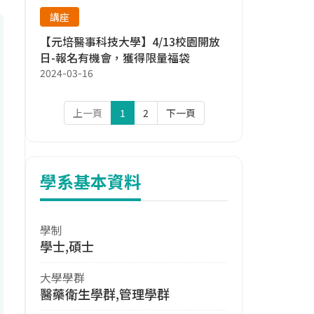
講座
【元培醫事科技大學】4/13校園開放
日-報名有機會，獲得限量福袋
2024-03-16
上一頁
1
2
下一頁
學系基本資料
學制
學士,碩士
大學學群
醫藥衛生學群,管理學群