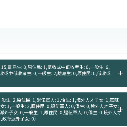
可於醫療相關機構的行政部門從事管理工作：諸如專員、
如病歷、疾病分類、健保申報、書記、護佐、總務及祕書
機構，提供行政或研究助理的工作機會；除此之外，其他
物科技、健康照護服務管理、或保險管理顧問公司等，亦
務行銷等相關工作機會。
15,離島生: 0,原住民: 1,低收或中低收考生: 0,一般生: 6,
低收或中低收考生: 0,一般生: 2,離島生: 0,原住民: 0,低收或
般生: 2,原住民: 1,退伍軍人: 1,僑生: 1,境外人才子女: 1,蒙藏
女: 1,一般生: 2,原住民: 0,退伍軍人: 0,僑生: 0,境外人才子女:
府派外子女: 0,一般生: 1,原住民: 0,退伍軍人: 0,僑生: 0,境外人才
 0,政府派外子女: 0）