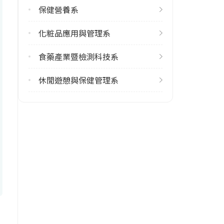
保健營養系
6
化粧品應用與管理系
學系電話
(06)2664911 #5201
食藥產業暨檢測科技系
學系地址
休閒遊憩與保健管理系
臺南市仁德區保安里二仁路一段
60號