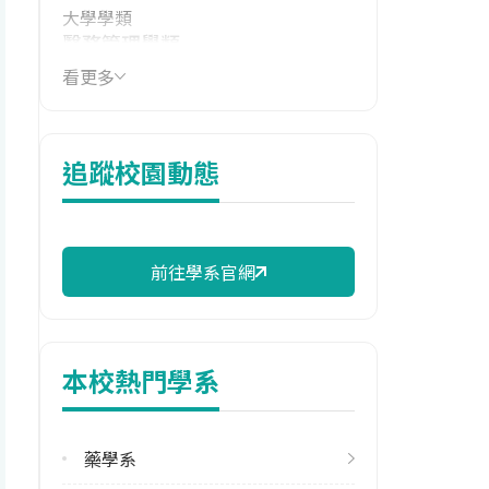
大學學類
醫務管理學類
看更多
技職群類
衛生與護理類
114年學費
追蹤校園動態
37,015 元/學期
114年雜費
13,560 元/學期
前往學系官網
114年註冊率
66.00%
本校熱門學系
修輔系人數
113學年度上學期
6
藥學系
113學年度下學期