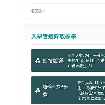
來職場就業之競爭能力。
看更多
畢業生除可繼續攻讀醫管碩士班之外，
高級專員；或是醫事部門的管理工作：
等工作機會；衛生保健相關行政或研究
入學管道錄取標準
相關醫療產業：如藥局、醫療器材、生
有人事管理、財務會計、企劃專案及業
招生人數: 24（一般生: 
（文由嘉南藥理大學醫務管理系提供）
四技甄選
離島生: 0,原住民: 0,
中低收考生: 0）
招生人數: 11（一
聯合登記分
生: 1,政府派外子
發
0,蒙藏生: 0,政
子女: 0,蒙藏生: