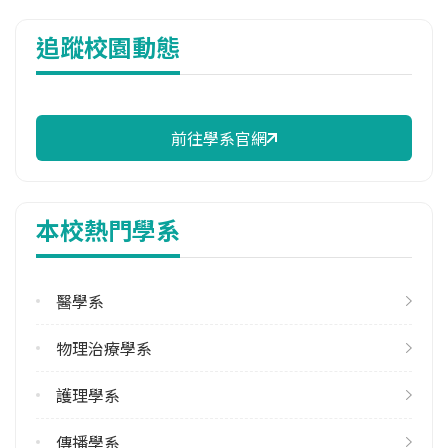
114年註冊率
追蹤校園動態
97.22%
校際選課人數
113學年度上學期
4
前往學系官網
113學年度下學期
8
本校熱門學系
修輔系人數
113學年度下學期
1
醫學系
學系電話
物理治療學系
(03)8572677 #3183
護理學系
學系地址
花蓮縣花蓮市介仁街67號
傳播學系