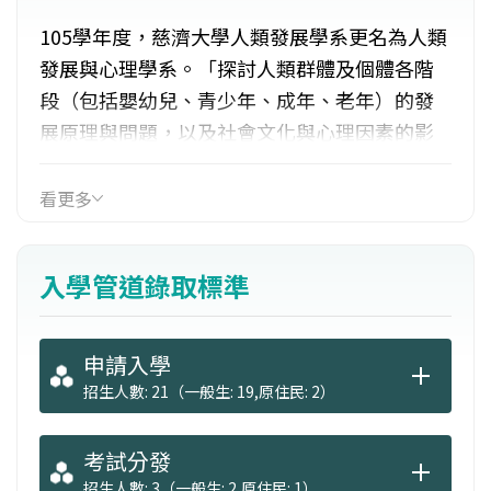
105學年度，慈濟大學人類發展學系更名為人類
發展與心理學系。「探討人類群體及個體各階
段（包括嬰幼兒、青少年、成年、老年）的發
展原理與問題，以及社會文化與心理因素的影
響」。特色：1.主軸符合國際趨勢（芝加哥大學
亦有比較人類發展學系）2.研究方法課程充足
看更多
（兼顧量化與質性方法）3.教學研究資源充足
（實驗與教學設備完善）。我們除了心理學及
入學管道錄取標準
人類學的專業訓練外，亦透過志工服務，強化
師生人文精神之實踐。
申請入學
招生人數: 21（一般生: 19,原住民: 2）
考試分發
招生人數: 3（一般生: 2,原住民: 1）