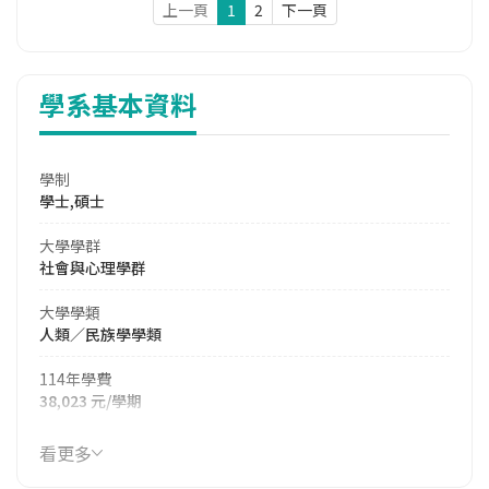
上一頁
1
2
下一頁
學系基本資料
學制
學士,碩士
大學學群
社會與心理學群
大學學類
人類／民族學學類
114年學費
38,023 元/學期
114年雜費
看更多
8,808 元/學期