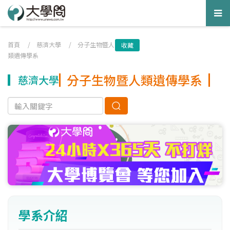
Tog
nav
首頁
/
慈濟大學
/
分子生物暨人
收藏
類遺傳學系
分子生物暨人類遺傳學系
慈濟大學
學系介紹