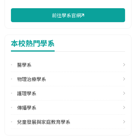
113學年度上學期
7
前往學系官網
113學年度下學期
22
本校熱門學系
雙聯學制人數
113學年度上學期
1
醫學系
學系電話
物理治療學系
(03)8565301 #2660
護理學系
學系地址
花蓮縣花蓮市中央路三段701號
傳播學系
兒童發展與家庭教育學系