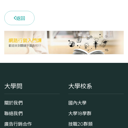
返回
大學問
大學校系
關於我們
國內大學
聯絡我們
大學18學群
廣告行銷合作
技職20群類