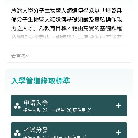
慈濟大學分子生物暨人類遺傳學系以「培養具
備分子生物暨人類遺傳基礎知識及實驗操作能
力之人才」為教育目標。藉由充實的基礎課程
及實驗技術養成，訓練學生具備投入研究或產
業所需的知識與技能，以期未來能在公私立學
術單位、醫療院所研究部門、生技公司與藥廠
看更多
等參與學術研究、產品研發、管理及銷售等方
向發揮所長。若結合選修傳播及教育方面教學
入學管道錄取標準
特色課程，也可朝向廣電之科普傳播及中學自
然科教師等跨領域方向發展。
申請入學
招生人數: 22（一般生: 20,原住民: 2）
考試分發
招生人數: 4（一般生: 3,原住民: 1）