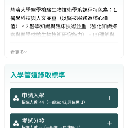
慈濟大學醫學檢驗生物技術學系課程特色為：1.
醫學科技與人文並重（以醫技服務為核心價
值）。2.醫學知識與臨床技術並重（強化知識探
索與醫學檢驗生物技術研究能力）。(3)理解與
思辯並重（建立獨立思考之自主學習）。教學
活動特色：1.重視實驗與實習課程。2.教師各有
看更多
專長不重疊，但以整合方式教導學生。3.除了醫
學檢驗課程，另外開設有「濫用藥物檢測」與
入學管道錄取標準
「生物技術」兩學程。4.重視多元教學，如問題
導向（PBL）教學模式、群體教學模式（TBL）
等。
申請入學
招生人數: 44（一般生: 43,原住民: 1）
考試分發
招生人數: 6（一般生: 5,原住民: 1）