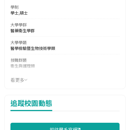
學制
學士,碩士
大學學群
醫藥衛生學群
大學學類
醫學檢驗暨生物技術學類
技職群類
衛生與護理類
114年學費
看更多
33,975 元/學期
114年雜費
追蹤校園動態
14,874 元/學期
114年註冊率
93.65%
前往學系官網