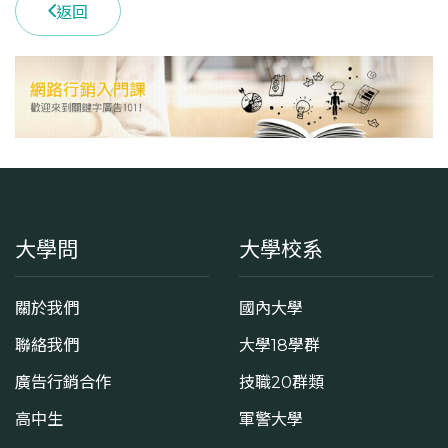
返回
大學問
大學校系
關於我們
國內大學
聯絡我們
大學18學群
廣告行銷合作
技職20群類
高中生
軍警大學