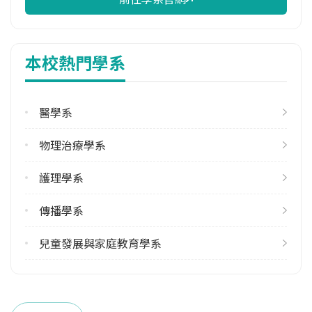
校際選課人數
113學年度上學期
11
本校熱門學系
113學年度下學期
39
醫學系
雙主修人數
113學年度上學期
物理治療學系
1
護理學系
學系電話
(03)8565301 #2320
傳播學系
學系地址
花蓮縣花蓮市中央路三段701號
兒童發展與家庭教育學系