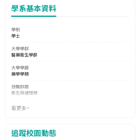
學系基本資料
學制
學士
大學學群
醫藥衛生學群
大學學類
藥學學類
技職群類
衛生與護理類
114年學費
看更多
39,264 元/學期
114年雜費
追蹤校園動態
14,966 元/學期