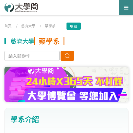
Tog
nav
首頁
/
慈濟大學
/
藥學系
收藏
藥學系
慈濟大學
學系介紹