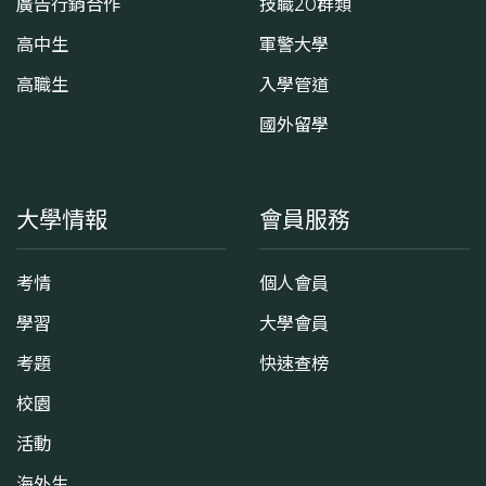
廣告行銷合作
技職20群類
高中生
軍警大學
高職生
入學管道
國外留學
大學情報
會員服務
考情
個人會員
學習
大學會員
考題
快速查榜
校園
活動
海外生