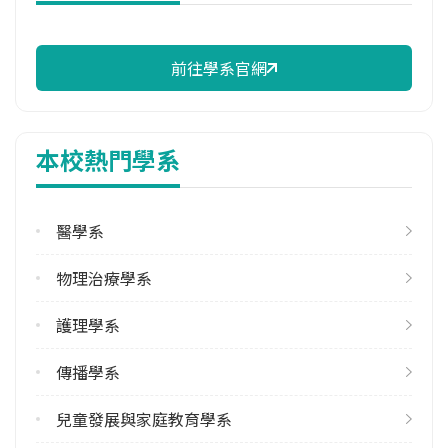
114年註冊率
80.00%
前往學系官網
校際選課人數
113學年度下學期
1
本校熱門學系
學系電話
(03) 8565301
醫學系
學系地址
花蓮縣花蓮市中央路三段701號
物理治療學系
護理學系
傳播學系
兒童發展與家庭教育學系