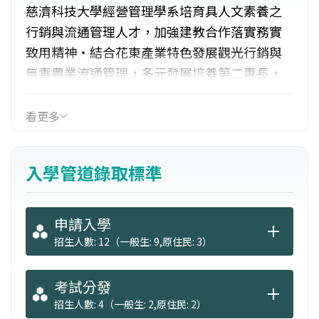
慈濟科技大學經營管理學系培育具人文素養之
行銷與流通管理人才，加強建教合作落實務實
致用精神‧結合花東產業特色發展觀光行銷與
無毒農業流通管理，多元發展培養第二專長，
課程融入慈濟人文，結合慈濟志業及花東產業
特色，提供多元實習機會，提早進入職場，提
看更多
升就業競爭力。遴選學生參加國際交流，進行
海外實習，體驗多元文化與海外職場，擴展國
入學管道錄取標準
際視野。
申請入學
招生人數: 12（一般生: 9,原住民: 3）
考試分發
招生人數: 4（一般生: 2,原住民: 2）