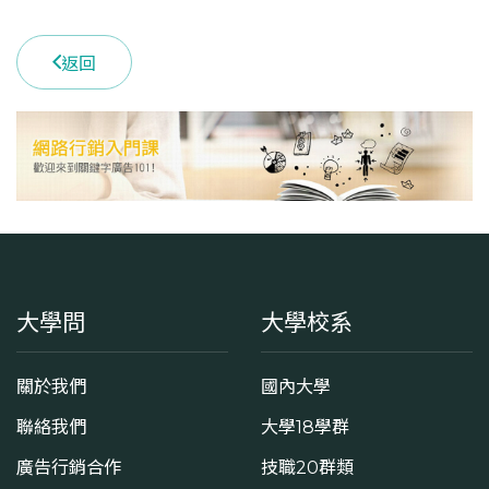
返回
大學問
大學校系
關於我們
國內大學
聯絡我們
大學18學群
廣告行銷合作
技職20群類