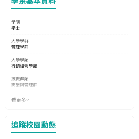
學系基本資料
學制
學士
大學學群
管理學群
大學學類
行銷經營學類
技職群類
商業與管理群
114年學費
看更多
36,000 元/學期
114年雜費
追蹤校園動態
11,800 元/學期
114年註冊率