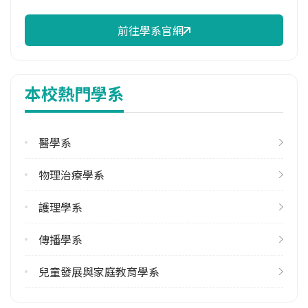
41.86%
前往學系官網
校際選課人數
113學年度上學期
3
本校熱門學系
113學年度下學期
1
醫學系
學系電話
(03)8572158#2415
物理治療學系
學系地址
花蓮縣花蓮市建國路二段880號
護理學系
傳播學系
兒童發展與家庭教育學系