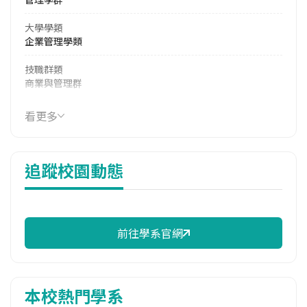
大學學類
企業管理學類
技職群類
商業與管理群
114年學費
看更多
38,050 元/學期
114年雜費
追蹤校園動態
8,380 元/學期
114年註冊率
57.33%
前往學系官網
雙主修人數
113學年度上學期
1
本校熱門學系
113學年度下學期