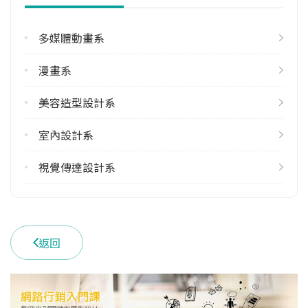
1
多媒體動畫系
學系電話
(06)2421521
漫畫系
學系地址
臺南市永康區中正路529號
美容造型設計系
室內設計系
視覺傳達設計系
返回