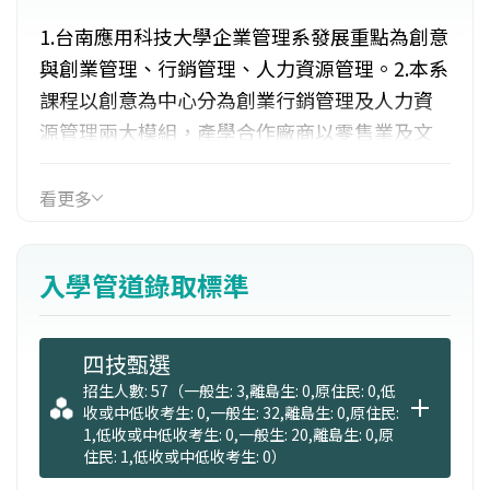
1.台南應用科技大學企業管理系發展重點為創意
與創業管理、行銷管理、人力資源管理。2.本系
課程以創意為中心分為創業行銷管理及人力資
源管理兩大模組，產學合作廠商以零售業及文
化創意產業為主。3.透過紮實的課程設計及確實
的企業實習，使學生做中學、學中做，培養理
看更多
論與實務兼具之專業人才。
入學管道錄取標準
四技甄選
招生人數: 57（一般生: 3,離島生: 0,原住民: 0,低
收或中低收考生: 0,一般生: 32,離島生: 0,原住民:
1,低收或中低收考生: 0,一般生: 20,離島生: 0,原
住民: 1,低收或中低收考生: 0）