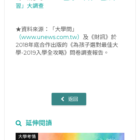
習」大調查
★資料來源：「大學問」
（www.unews.com.tw）
及《財訊》於
2018年底合作出版的《為孩子選對最佳大
學-2019入學全攻略》問卷調查報告。
返回
延伸閱讀
大學考情