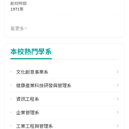
創校時間
1971年
114年生師比
25.45
看更多
114年註冊率
92.90%
本校熱門學系
學校電話
(04)23924505
文化創意事業系
學校地址
臺中市太平區坪林里中山路二段57號
健康產業科技研發與管理系
資訊工程系
企業管理系
工業工程與管理系