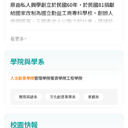
原由私人興學創立於民國60年，於民國81捐獻
給國家改制為國立勤益工商專科學校。創辦人
張明將軍、王國秀女士以取之於社會，還諸於
社會的無私精神，實踐「教育無他，榜樣而
已」之理念。民國81年，李登輝總統頒「功宏
看更多
化育」匾額給倆位創辦人，肯定倆位創辦人對
社會的貢獻與大愛無私之精神。另民國94年張
學院與學系
創辦人辭世，獲陳水扁總統頒褒揚令及99年王
創辦人辭世亦獲馬英九總統頒褒揚令。學校之
人文創意學院
管理學院
電資學院
工程學院
發展歷程有六大階段:(1)60.08~62.07為私立勤
益工業技藝專科學校，開創時只有機械、電
機、電子、化工四科。(2) 62.08~79.08為私立
應用英語系
文化創意事業系
景觀系
勤益工業專科學校。(3)79.09~81.07 為私立勤
益工商專科學校。(4)81.08~88.07 為國立勤益
工商專科學校。(5)88.08~96.01為國立勤益技術
校園快報