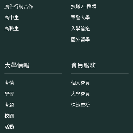
廣告行銷合作
技職20群類
高中生
軍警大學
高職生
入學管道
國外留學
大學情報
會員服務
考情
個人會員
學習
大學會員
考題
快速查榜
校園
活動