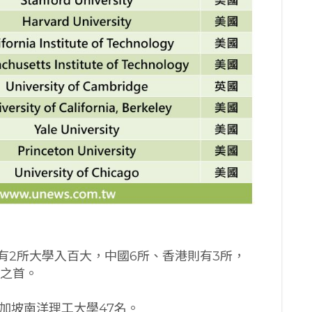
有2所大學入百大，中國6所、香港則有3所，
名之首。
加坡南洋理工大學47名。