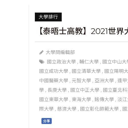
大學排行
【泰晤士高教】2021世界
大學問編輯部
國立政治大學
,
輔仁大學
,
國立中山大
國立成功大學
,
國立清華大學
,
國立陽明
中國醫藥大學
,
元智大學
,
亞洲大學
,
逢甲
學
,
長庚大學
,
國立中正大學
,
國立臺北科
國立東華大學
,
東海大學
,
銘傳大學
,
淡江
際大學
,
慈濟大學
,
國立彰化師範大學
,
國
分享