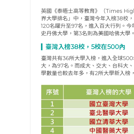
英國《泰晤士高等教育》（Times High
界大學排名」中，臺灣今年入榜38校
120名躍升至97名，進入百大行列。
史丹佛大學，第3名則為美國哈佛大學
臺灣入榜38
校，5
校在500
內
臺灣共有36所大學入榜，進入全球50
大，為97名。而成大、交大、台科大、
學數量也較去年多，有2所大學新入榜