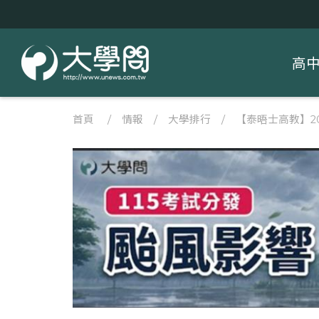
高
首頁
/
情報
/
大學排行
/
【泰晤士高教】2