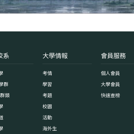
校系
大學情報
會員服務
學
考情
個人會員
8學群
學習
大學會員
0群類
考題
快速查榜
學
校園
道
活動
學
海外生