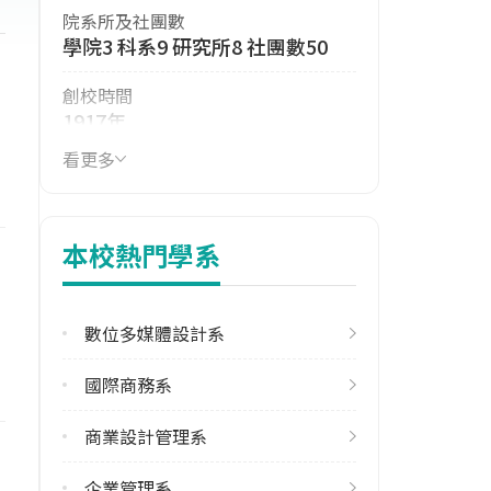
院系所及社團數
學院3 科系9 研究所8 社團數50
創校時間
1917年
看更多
114年生師比
22.09
114年註冊率
本校熱門學系
91.20%
113學年度雙聯學位合作校數
數位多媒體設計系
北美洲2 歐洲1
國際商務系
學校電話
(02)23935263
商業設計管理系
學校地址
企業管理系