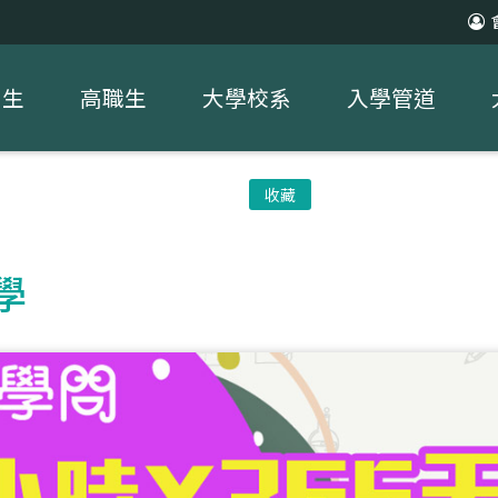
中生
高職生
大學校系
入學管道
收藏
學