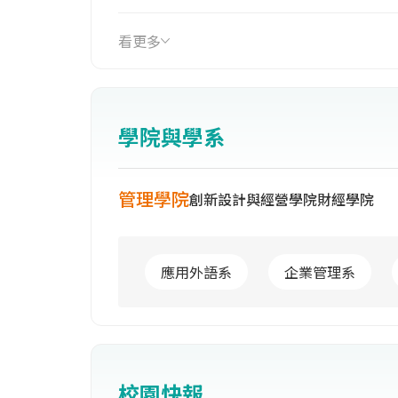
校，1982年改隸中央稱為國立台北商業
本校現任校長張瑞雄博士於103年4月
看更多
技）；專科部（五專）；進修推廣部（
學校及高商進修學校。本校103年8月
經學院、管理學院。桃園校區成立創新經
學院與學系
管理學院
創新設計與經營學院
財經學院
應用外語系
企業管理系
校園快報