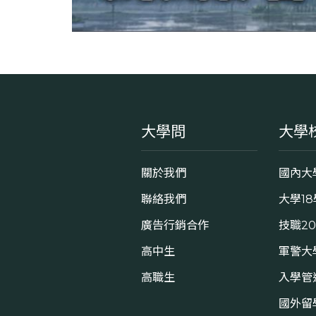
大學問
大學
關於我們
國內大
聯絡我們
大學1
廣告行銷合作
技職2
高中生
軍警大
高職生
入學管
國外留