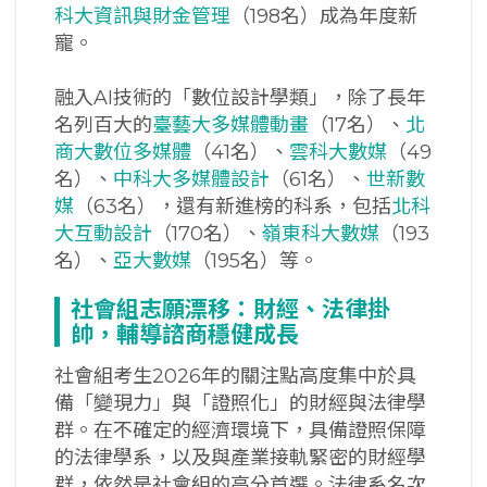
科大資訊與財金管理
（198名）成為年度新
寵。
融入AI技術的「數位設計學類」，除了長年
名列百大的
臺藝大多媒體動畫
（17名）、
北
商大數位多媒體
（41名）、
雲科大數媒
（49
名）、
中科大多媒體設計
（61名）、
世新數
媒
（63名），還有新進榜的科系，包括
北科
大互動設計
（170名）、
嶺東科大數媒
（193
名）、
亞大數媒
（195名）等。
社會組志願漂移：財經、法律掛
帥，輔導諮商穩健成長
社會組考生2026年的關注點高度集中於具
備「變現力」與「證照化」的財經與法律學
群。在不確定的經濟環境下，具備證照保障
的法律學系，以及與產業接軌緊密的財經學
群，依然是社會組的高分首選。法律系名次