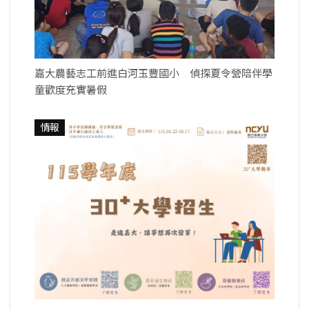
嘉大農藝志工前進白河玉豐國小 偵探夏令營陪伴學
童歡度充實暑假
情報