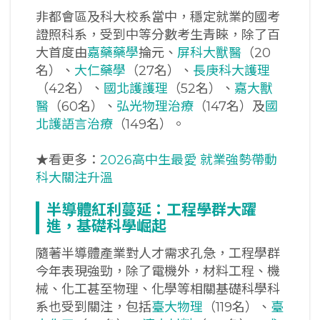
非都會區及科大校系當中，穩定就業的國考
證照科系，受到中等分數考生青睞，除了百
大首度由
嘉藥藥學
掄元、
屏科大獸醫
（20
名）、
大仁藥學
（27名）、
長庚科大護理
（42名）、
國北護護理
（52名）、
嘉大獸
醫
（60名）、
弘光物理治療
（147名）及
國
北護語言治療
（149名）。
★看更多：
2026高中生最愛 就業強勢帶動
科大關注升溫
半導體紅利蔓延：工程學群大躍
進，基礎科學崛起
隨著半導體產業對人才需求孔急，工程學群
今年表現強勁，除了電機外，材料工程、機
械、化工甚至物理、化學等相關基礎科學科
系也受到關注，包括
臺大物理
（119名）、
臺