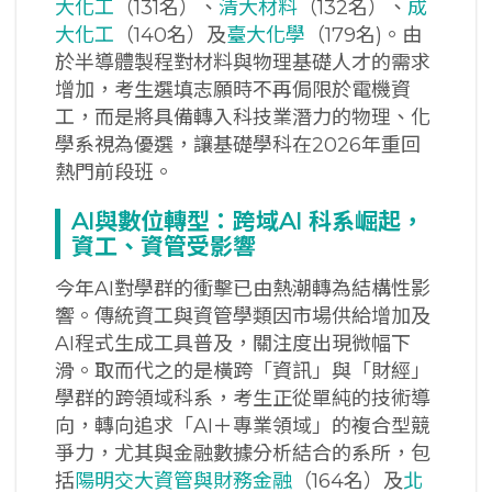
大化工
（131名）、
清大材料
（132名）、
成
大化工
（140名）及
臺大化學
（179名)。由
於半導體製程對材料與物理基礎人才的需求
增加，考生選填志願時不再侷限於電機資
工，而是將具備轉入科技業潛力的物理、化
學系視為優選，讓基礎學科在2026年重回
熱門前段班。
AI
與數位轉型：跨域AI 科系崛起，
資工、資管受影響
今年AI對學群的衝擊已由熱潮轉為結構性影
響。傳統資工與資管學類因市場供給增加及
AI程式生成工具普及，關注度出現微幅下
滑。取而代之的是橫跨「資訊」與「財經」
學群的跨領域科系，考生正從單純的技術導
向，轉向追求「AI＋專業領域」的複合型競
爭力，尤其與金融數據分析結合的系所，包
括
陽明交大資管與財務金融
（164名）及
北