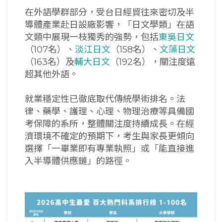
在外語學群部分，受台日經貿往來密切及半
導體產業赴日設廠影響，「日文學類」在語
文類中展現一枝獨秀的強勢，包括
東吳日文
（107名）、
淡江日文
（158名）、
文藻日文
（163名）及
輔大日文
（192名），關注度遠
超其他外語。
就業穩定性已徹底取代傳統學術排名。法
律、藥學、護理、心理、物理治療等具備國
考保障的系所，整體關注度持續成長。在經
濟環境不確定的預期下，考生與家長更傾向
選擇「一畢業即有專業執照」或「能直接進
入半導體供應鏈」的路徑。