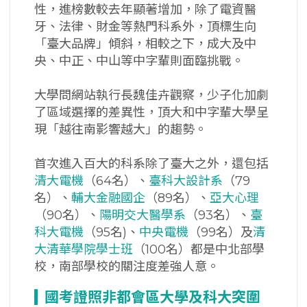
性，進榜數較去年顯著增加，除了電資醫
牙、法律、財金等熱門科系外，頂標生向
「臺大品牌」傾斜，相較之下，成大及中
央、中正、中山等中字輩則面臨挑戰。
大學問網站執行長魏佳卉觀察，少子化加劇
了區域選擇的差異性，頂大和中字輩大學呈
現「越往南影響越大」的趨勢。
首次進入百大的科系除了臺大之外，還包括
清大電機
（64名）、
臺科大設計系
（79
名）、
輔大金融國企
（89名）、
亞大心理
（90名）、
陽明交大醫學系
（93名）、
臺
科大電機
（95名)、
中央電機
（99名）及
清
大清華學院學士班
（100名）都是中北部學
校，南部學校的關注度差強人意。
國考證照非都會區大學及科大突圍