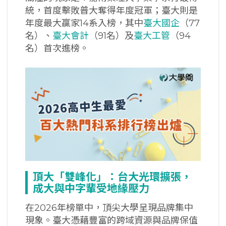
統，首度擊敗普大奪得年度冠軍；臺大則是
年度最大贏家14系入榜，其中
臺大國企
（77
名）、
臺大會計
（91名）及
臺大工管
（94
名）首次進榜。
頂大「雙峰化」：台大光環擴張，
成大與中字輩受地緣壓力
在2026年榜單中，頂尖大學呈現品牌集中
現象。臺大憑藉豐富的跨域資源與品牌保值