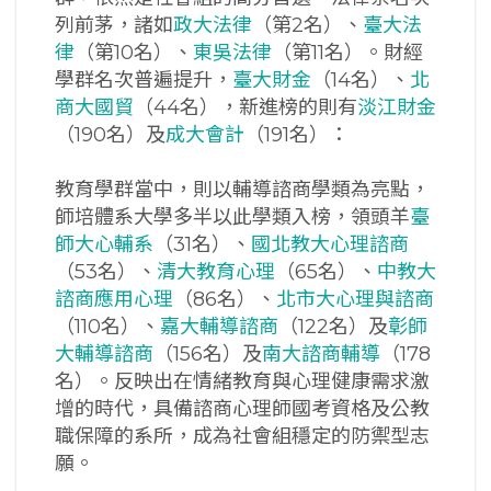
列前茅，諸如
政大法律
（第2名）、
臺大法
律
（第10名）、
東吳法律
（第11名）。財經
學群名次普遍提升，
臺大財金
（14名）、
北
商大國貿
（44名），新進榜的則有
淡江財金
（190名）及
成大會計
（191名）：
教育學群當中，則以輔導諮商學類為亮點，
師培體系大學多半以此學類入榜，領頭羊
臺
師大心輔系
（31名）、
國北教大心理諮商
（53名）、
清大教育心理
（65名）、
中教大
諮商應用心理
（86名）、
北市大心理與諮商
（110名）、
嘉大輔導諮商
（122名）及
彰師
大輔導諮商
（156名）及
南大諮商輔導
（178
名）。反映出在情緒教育與心理健康需求激
增的時代，具備諮商心理師國考資格及公教
職保障的系所，成為社會組穩定的防禦型志
願。