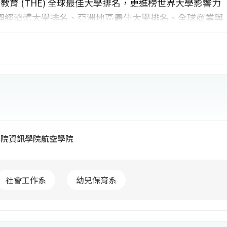
育 (THE) 全球最佳大學排名，更進榜世界大學影響力
興經濟體大學排名、亞洲地區最佳大學排名、全球商業與
工程領域排名，並榮登2025英國QS世界大學排名及美
最佳大學排名，且連續7年名列世界綠能大學全球百大等多項權
見雜誌國內大學聲望調查，獲選為「年度辦學最佳大
榮登遠見雜誌企業最愛科大生排名私立科大第一，學位論
第一，充份展現學術研究之軟實力、競爭力及學研力。近年
登天下雜誌USR大學公民獎-私立技專校院總排名第一，
學院
資訊學院
航空學院
綜合績效技職大學組楷模獎，積極推動聯合國永續發展目標
社會工作系
幼兒保育系
學術合作協議，禮聘國際級大師加入教學研究團隊，更推
學位、海外姐妹校交換學生、菁英學生遊學、移地教學、
術研討會、國際志工、海外實習等多元管道，強化學子國