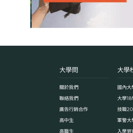
大學問
大學
關於我們
國內大
聯絡我們
大學1
廣告行銷合作
技職2
高中生
軍警大
高職生
入學管