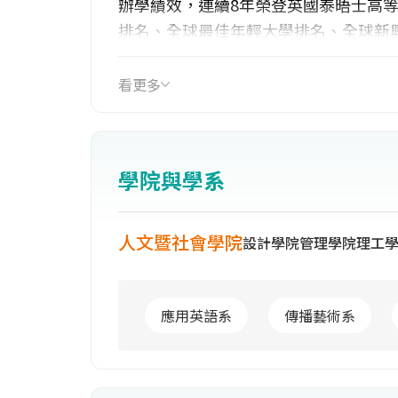
辦學績效，連續8年榮登英國泰晤士高等教
排名、全球最佳年輕大學排名、全球新
經濟領域排名、電腦科學領域排名及全球
新聞與世界報導2024-2025年全球
看更多
威評比，躍升世界級大學之列。
由於辦學績效亮眼，本校連續多年在遠
學院與學系
學」，名列私立科大第一，畢業生不但
文被引用數更連續12年蟬聯私立科大
來，本校致力建構友善生態環境有成，榮
人文暨社會學院
設計學院
管理學院
理工
並榮獲遠見雜誌USR大學社會責任獎-
(SDGs) ，善盡大學社會責任不遺餘力。
應用英語系
傳播藝術系
目前本校已與超過640所海外學校簽訂
「千人海外體驗學習計畫」，提供雙聯
國際發明競賽、補助研究生出席國際學