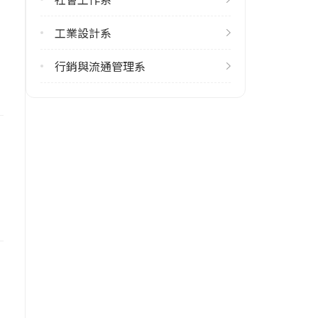
學校電話
(04)23323000
工業設計系
學校地址
行銷與流通管理系
臺中市霧峰區吉峰東路168號