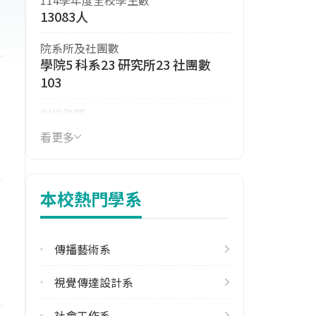
13083人
院系所及社團數
7
學院5 科系23 研究所23 社團數
103
創校時間
1994年
看更多
114年生師比
31.30
本校熱門學系
114年註冊率
92.30%
傳播藝術系
113學年度雙聯學位合作校數
其他亞洲地區3 北美洲1 東協7 歐
視覺傳達設計系
洲4
社會工作系