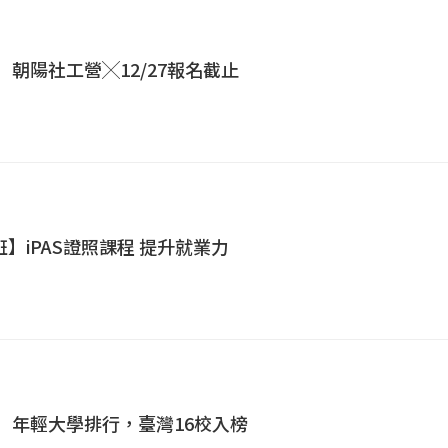
營】朝陽社工營╳12/27報名截止
】iPAS證照課程 提升就業力
士】年輕大學排行，臺灣16校入榜