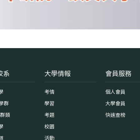
校系
大學情報
會員服務
學
考情
個人會員
8學群
學習
大學會員
0群類
考題
快速查榜
學
校園
道
活動