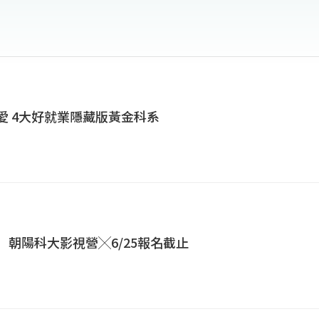
強化校級研究中心，帶動研發與產學績效，更斥資新台幣
飛行與民航人員技術系及航空運務系，成為全台唯一與航
學，前景看好。（朝陽科技大學提供）
最愛 4大好就業隱藏版黃金科系
營】朝陽科大影視營╳6/25報名截止