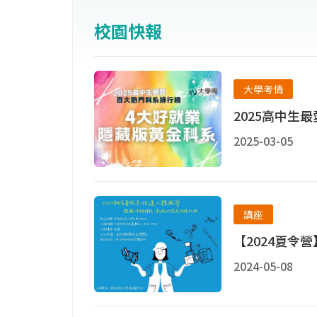
際競爭力。
校園快報
此外，本校不但積極透過重點特色計畫
億元成立航空學院，包括航空機械系、
大學考情
空公司合作提供專業飛行培訓課程之大
2025高中生
2025-03-05
講座
【2024夏令
2024-05-08