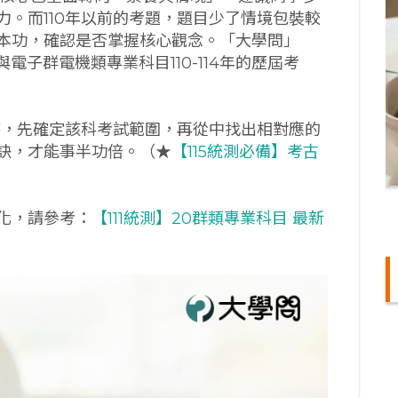
。而110年以前的考題，題目少了情境包裝較
本功，確認是否掌握核心觀念。「大學問」
電子群電機類專業科目110-114年的歷屆考
時，先確定該科考試範圍，再從中找出相對應的
訣，才能事半功倍。（★
【115統測必備】考古
化，請參考：
【111統測】20群類專業科目 最新