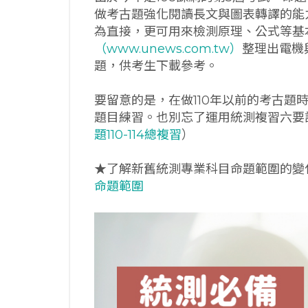
做考古題強化閱讀長文與圖表轉譯的能力
為直接，更可用來檢測原理、公式等基
（www.unews.com.tw）
整理出電機與
題，供考生下載參考。
要留意的是，在做110年以前的考古題
題目練習。也別忘了運用統測複習六要
題110-114總複習
）
★了解新舊統測專業科目命題範圍的變
命題範圍