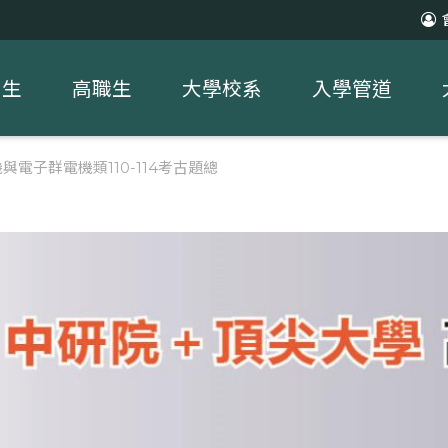
中生
高職生
大學校系
入學管道
電子群電機類110-114考古題總