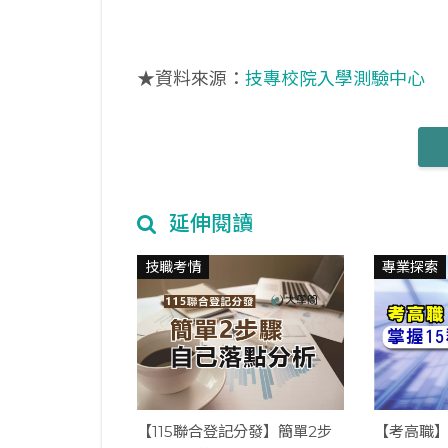
★資料來源：
技專校院入學測驗中心
延伸閱讀
技職考情
專業探索
【115聯合登記分發】簡單2步
【考高職】