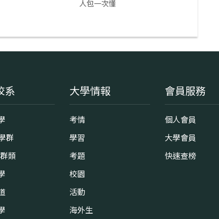
人包一次懂
校系
大學情報
會員服務
學
考情
個人會員
8學群
學習
大學會員
0群類
考題
快速查榜
學
校園
道
活動
學
海外生