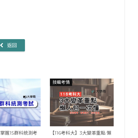
返回
技職考情
掌握15群科統測考
【116考科大】3大變革重點 懶