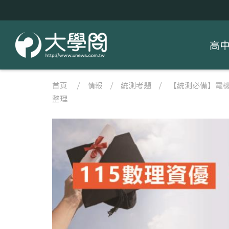
高
首頁
/
情報
/
統測考題
/
【統測必備】電機與
整理