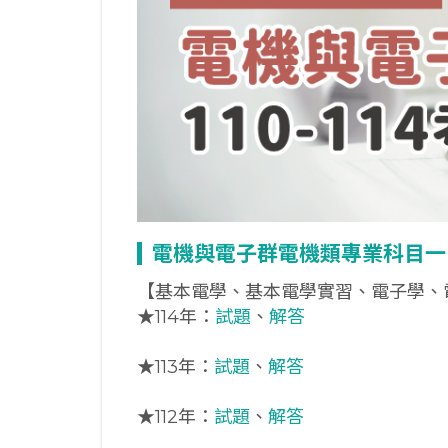
電機與電子群電機類專業科目一
【基本電學、基本電學實習、電子學、
★
114年：
試題
、
解答
★
113年：
試題
、
解答
★
112年：
試題
、
解答