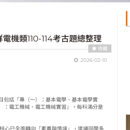
機類110-114考古題總整理
收藏
2026-02-10
目包括「專（一）：基本電學、基本電學實
）：電工機械、電工機械實習」，每科滿分是
題核心已全面轉向「素養與情境」，建議同學多