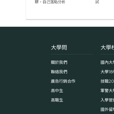
驟，自己落點分析
試
大學問
大學
關於我們
國內大
聯絡我們
大學1
廣告行銷合作
技職2
高中生
軍警大
高職生
入學管
國外留