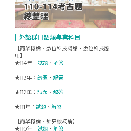
外語群日語類專業科目一
【商業概論、數位科技概論、數位科技應
用】
★
114年：
試題
、
解答
★
113年：
試題
、
解答
★
112年：
試題
、
解答
★
111年：
試題
、
解答
【商業概論、計算機概論】
★
110年：
試題
、
解答