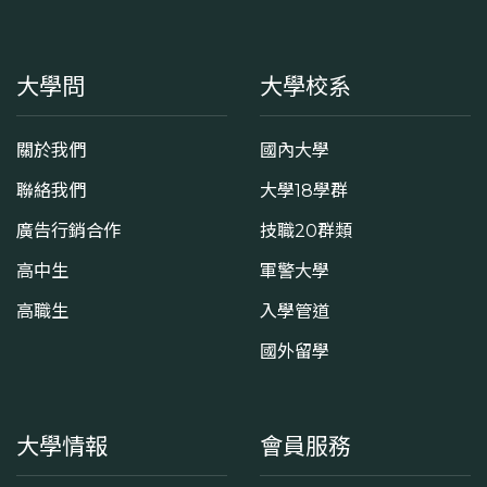
大學問
大學校系
關於我們
國內大學
聯絡我們
大學18學群
廣告行銷合作
技職20群類
高中生
軍警大學
高職生
入學管道
國外留學
大學情報
會員服務