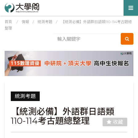
Tog
nav
首頁
/
情報
/
統測考題
/
【統測必備】外語群日語類110-114考古題總
整理
統測考題
【統測必備】外語群日語類
110-114考古題總整理
收藏