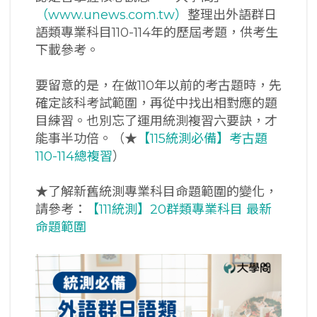
（www.unews.com.tw）
整理出外語群日
語類專業科目110-114年的歷屆考題，供考生
下載參考。
要留意的是，在做110年以前的考古題時，先
確定該科考試範圍，再從中找出相對應的題
目練習。也別忘了運用統測複習六要訣，才
能事半功倍。（★
【115統測必備】考古題
110-114總複習
）
★了解新舊統測專業科目命題範圍的變化，
請參考：
【111統測】20群類專業科目 最新
命題範圍