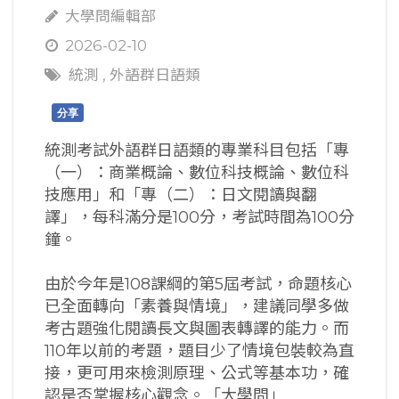
大學問編輯部
2026-02-10
統測
,
外語群日語類
分享
統測考試外語群日語類的專業科目包括「專
（一）：商業概論、數位科技概論、數位科
技應用」和「專（二）：日文閱讀與翻
譯」，每科滿分是100分，考試時間為100分
鐘。
由於今年是108課綱的第5屆考試，命題核心
已全面轉向「素養與情境」，建議同學多做
考古題強化閱讀長文與圖表轉譯的能力。而
110年以前的考題，題目少了情境包裝較為直
接，更可用來檢測原理、公式等基本功，確
認是否掌握核心觀念。「大學問」