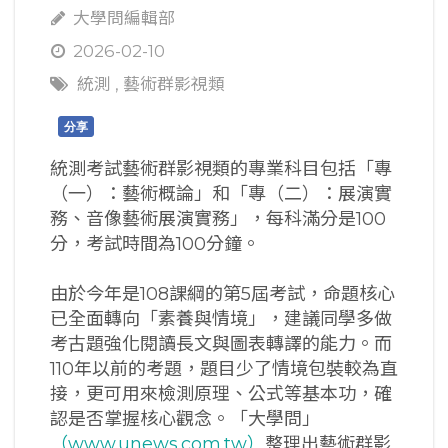
大學問編輯部
2026-02-10
統測
,
藝術群影視類
分享
統測考試藝術群影視類的專業科目包括「專
（一）：藝術概論」和「專（二）：展演實
務、音像藝術展演實務」，每科滿分是100
分，考試時間為100分鐘。
由於今年是108課綱的第5屆考試，命題核心
已全面轉向「素養與情境」，建議同學多做
考古題強化閱讀長文與圖表轉譯的能力。而
110年以前的考題，題目少了情境包裝較為直
接，更可用來檢測原理、公式等基本功，確
認是否掌握核心觀念。「大學問」
（www.unews.com.tw）
整理出藝術群影