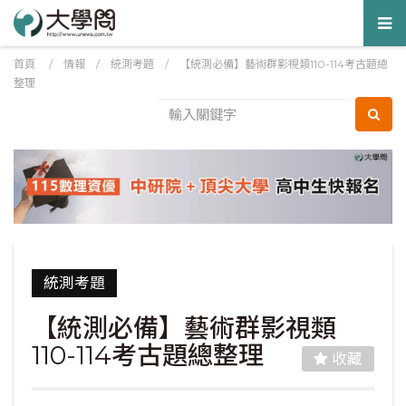
Tog
nav
首頁
/
情報
/
統測考題
/
【統測必備】藝術群影視類110-114考古題總
整理
統測考題
【統測必備】藝術群影視類
110-114考古題總整理
收藏