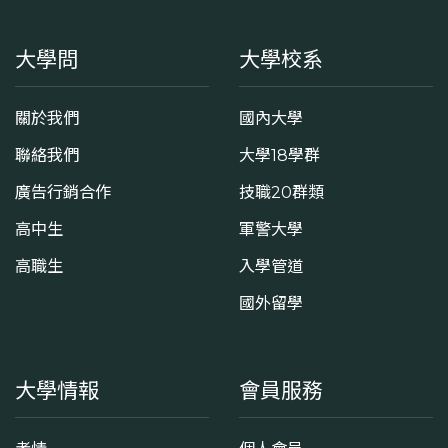
大學問
大學校系
關於我們
國內大學
聯絡我們
大學18學群
廣告行銷合作
技職20群類
高中生
軍警大學
高職生
入學管道
國外留學
大學情報
會員服務