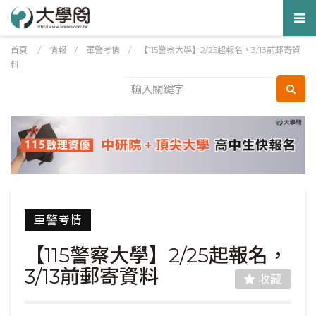
Tog
nav
首頁
/
情報
/
軍警考情
/
【115警察大學】2/25起報名，3/13前郵寄資
料
軍警考情
【115警察大學】2/25起報名，
3/13前郵寄資料
收藏