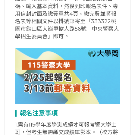
碼、輸入基本資料，然後列印報名表件、專
用信封封面及繳費單共4頁。繳完費並將報
名表等相關文件以掛號郵寄至「333322桃
園市龜山區大崗里樹人路56號 中央警察大
學招生委員會」即可。
報名注意事項
1.需有115學年度學測成績才可報考警大學士
班，但考生無需繳交成績單影本。（校方將