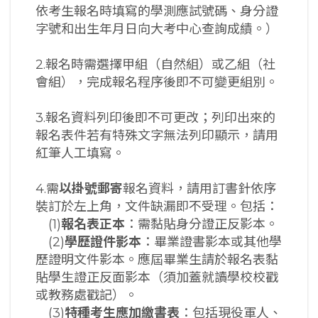
依考生報名時填寫的學測應試號碼、身分證
字號和出生年月日向大考中心查詢成績。）
2.報名時需選擇甲組（自然組）或乙組（社
會組），完成報名程序後即不可變更組別。
3.報名資料列印後即不可更改；列印出來的
報名表件若有特殊文字無法列印顯示，請用
紅筆人工填寫。
4.需
以掛號郵寄
報名資料，請用訂書針依序
裝訂於左上角，文件缺漏即不受理。包括：
(1)
報名表正本
：需黏貼身分證正反影本。
(2)
學歷證件影本
：畢業證書影本或其他學
歷證明文件影本。應屆畢業生請於報名表黏
貼學生證正反面影本（須加蓋就讀學校校戳
或教務處戳記）。
(3)
特種考生應加繳書表
：包括現役軍人、