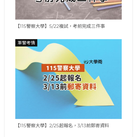
【115警察大學】5/22複試，考前完成三件事
軍警考情
【115警察大學】2/25起報名，3/13前郵寄資料