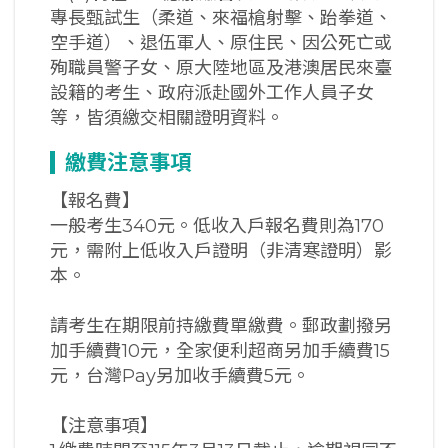
專長甄試生（柔道、來福槍射擊、跆拳道、
空手道）、退伍軍人、原住民、因公死亡或
殉職員警子女、原大陸地區及港澳居民來臺
設籍的考生、政府派赴國外工作人員子女
等，皆須繳交相關證明資料。
繳費注意事項
【報名費】
一般考生340元。低收入戶報名費則為170
元，需附上低收入戶證明（非清寒證明）影
本。
請考生在期限前持繳費單繳費。郵政劃撥另
加手續費10元，全家便利超商另加手續費15
元，台灣Pay另加收手續費5元。
【注意事項】