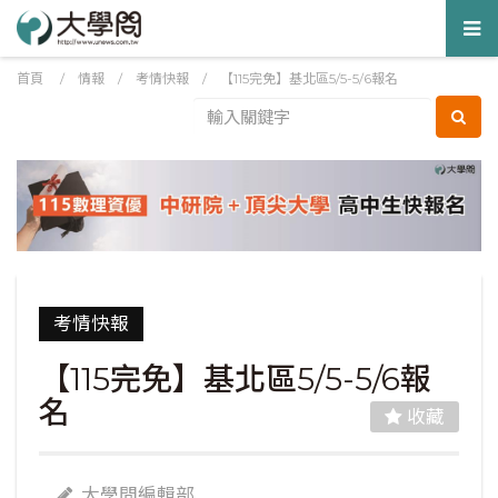
Tog
nav
首頁
/
情報
/
考情快報
/
【115完免】基北區5/5-5/6報名
考情快報
【115完免】基北區5/5-5/6報
名
收藏
大學問編輯部