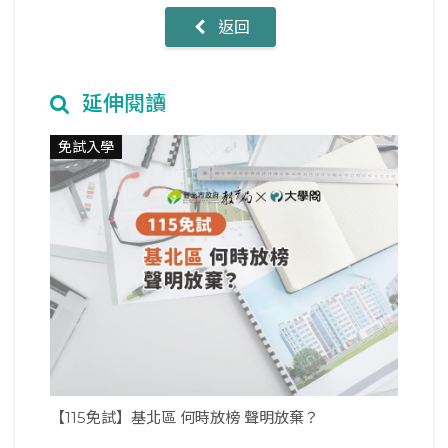
返回
延伸閱讀
免試入學
【115免試】基北區 何時放榜 聲明放棄？