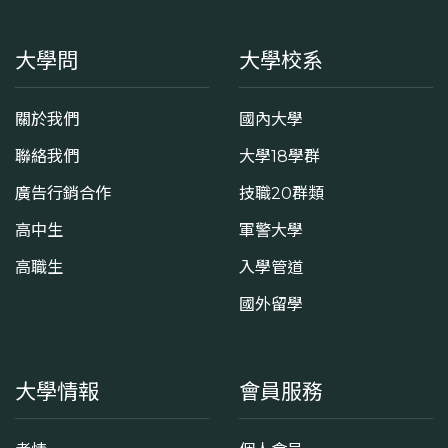
大學問
大學校系
關於我們
國內大學
聯絡我們
大學18學群
廣告行銷合作
技職20群類
高中生
軍警大學
高職生
入學管道
國外留學
大學情報
會員服務