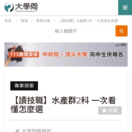
Tog
nav
首頁
/
情報
/
專業探索
/
【讀技職】水產群2科 一次看懂怎麼選
專業探索
【讀技職】水產群2科 一次看
懂怎麼選
收藏
大學問編輯部