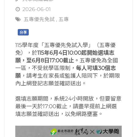
2026-06-01
五專優先免試
,
五專
分享
115學年度「五專優先免試入學」（五專優
免），於
115
年6
月4
日10:00
起開始選填志
願，至6
月8
日17:00
截止。
五專優免為全國
一區，不受就學區限制，
每人可填
30
個志
願
，請考生在家長或監護人陪同下，於期限
內上網登記志願並確認送出。
選填志願期間，系統24小時開放，但要留意
最後一天於17:00截止，請盡早提前上網選
填志願並確認送出，以免網路壅塞。