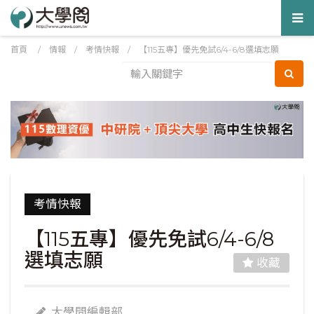
Tog
nav
首頁
/
情報
/
考情快報
/
【115五專】優先免試6/4-6/8選填志願
考情快報
【115五專】優先免試6/4-6/8
選填志願
收藏
大學問編輯部