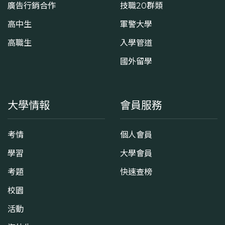
廣告行銷合作
技職20群類
高中生
軍警大學
高職生
入學管道
國外留學
大學情報
會員服務
考情
個人會員
學習
大學會員
考題
快速查榜
校園
活動