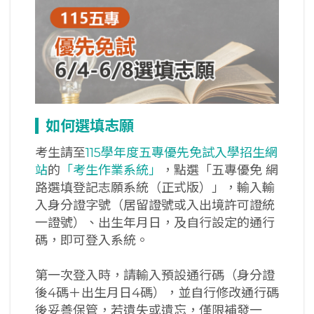
如何選填志願
考生請至
115學年度五專優先免試入學招生網
站
的
「考生作業系統」
，點選「五專優免 網
路選填登記志願系統（正式版）」，輸入輸
入身分證字號（居留證號或入出境許可證統
一證號）、出生年月日，及自行設定的通行
碼，即可登入系統。
第一次登入時，請輸入預設通行碼（身分證
後4碼＋出生月日4碼），並自行修改通行碼
後妥善保管，若遺失或遺忘，僅限補發一