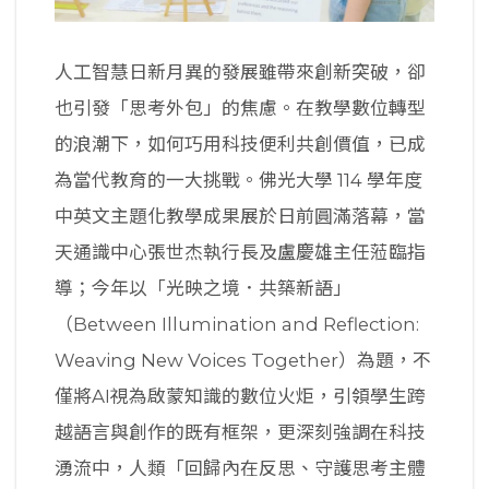
人工智慧日新月異的發展雖帶來創新突破，卻
也引發「思考外包」的焦慮。在教學數位轉型
的浪潮下，如何巧用科技便利共創價值，已成
為當代教育的一大挑戰。佛光大學 114 學年度
中英文主題化教學成果展於日前圓滿落幕，當
天通識中心張世杰執行長及盧慶雄主任蒞臨指
導；今年以「光映之境．共築新語」
（Between Illumination and Reflection:
Weaving New Voices Together）為題，不
僅將AI視為啟蒙知識的數位火炬，引領學生跨
越語言與創作的既有框架，更深刻強調在科技
湧流中，人類「回歸內在反思、守護思考主體