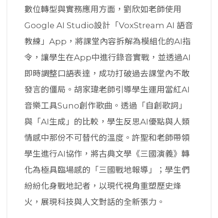
數位轉型與實務應用方面，劉欣如老師使用
Google AI Studio設計「VoxStream AI 語音
教練」App，將課堂內容拆解為模組化的AI指
令，讓學生在App中進行錄音實戰，並透過AI
即時調整口語表達，成功打破過去課堂內不敢
發言的僵局。胡家瑋老師引導學生運用當紅AI
音樂工具Suno創作歌曲。透過「自創歌詞」
與「AI生成」的比較，學生反思AI優點與人類
情感中那份不可替代的溫度。許聖和老師帶領
學生進行AI協作，將古典文學《三國演義》轉
化為極具臨場感的「三國戰地報導」；學生們
紛紛化身戰地記者，以現代視角重塑歷史烽
火，展現科技與人文對話的全新張力。