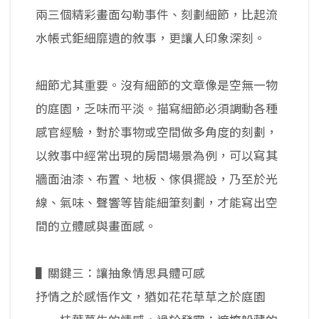
兩三個精彩畫面勾勒事件、刻劃細節，比起流
水帳式鉅細靡遺的敘事，更讓人印象深刻。
細節尤其重要。沒有細節的文章像是空無一物
的庭園，乏味而平淡。描寫細節必須調動各種
感官經驗，對於事物或空間做多角度的刻劃，
以敘事中經常出現的房間場景為例，可以寫其
牆面油漆、布置、地板、傢俱擺設，乃至於光
線、氣味、聲響等皆能細筆刻劃，才能寫出空
間的立體感與畫面感。
▌關鍵三：讓抽象情思具體可感
抒情之於感悟作文，猶如花花草草之於庭園