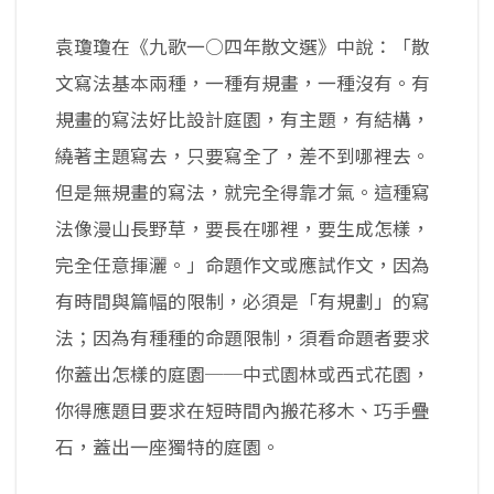
袁瓊瓊在《九歌一○四年散文選》中說：「散
文寫法基本兩種，一種有規畫，一種沒有。有
規畫的寫法好比設計庭園，有主題，有結構，
繞著主題寫去，只要寫全了，差不到哪裡去。
但是無規畫的寫法，就完全得靠才氣。這種寫
法像漫山長野草，要長在哪裡，要生成怎樣，
完全任意揮灑。」命題作文或應試作文，因為
有時間與篇幅的限制，必須是「有規劃」的寫
法；因為有種種的命題限制，須看命題者要求
你蓋出怎樣的庭園──中式園林或西式花園，
你得應題目要求在短時間內搬花移木、巧手疊
石，蓋出一座獨特的庭園。