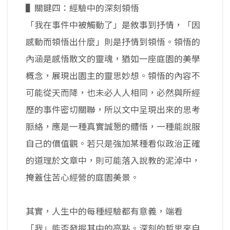
▌關鍵四：經驗中的深刻領悟
「我在事件中被觸動了」是敘事到抒情，「因
感動而領悟出什麼」則是抒情到領悟。領悟的
內涵是感悟散文的靈魂，猶如一座庭園的美學
概念，展現出園主的靈思妙想。領悟的內容不
可能從天而降，也未必人人相同，必然與所經
歷的事件密切關聯，所以文中呈現出來的思考
脈絡，應是一種真實誠懇的體悟，一種能說服
自己的價值觀。若只是強加某種看似政治正確
的道理於文章中，則可能落入說教的泥淖中，
掩蓋住苦心經營的庭園美景。
其實，人生中的每種經驗都有意義，端看
「我」能否發掘其中的亮點。深刻的哲思來自