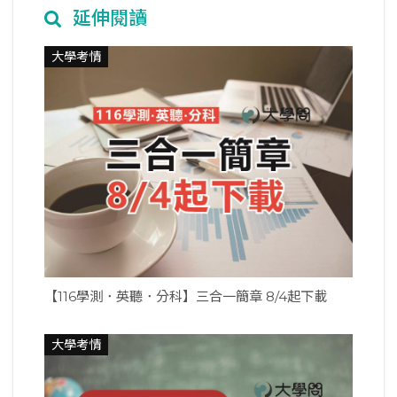
延伸閱讀
大學考情
【116學測．英聽．分科】三合一簡章 8/4起下載
大學考情