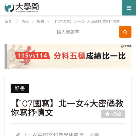
Tog
nav
首頁
/
情報
/
好書
/
【107國寫】北一女4大密碼教你寫抒情文
好書
【107國寫】北一女4大密碼教
你寫抒情文
收藏
北一女中國文科教學研究會 主編