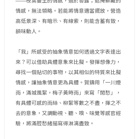
——枝葉蔓生的情感，過於發露；遮掩躲藏的
情感，無法領略。若能將情意適當擺放，營造
高低景深、有暗示、有線索，則能含蓄有致，
韻味動人。
「我」所感受的抽象情意如何透過文字表達出
來？可以借助具體意象來比擬。發揮想像力，
尋找一個貼切的事物，以其相似的特質來比擬
情感，讓抽象情意更為具體。賀鑄用「一川煙
雨，滿城風絮，梅子黃時雨」來寫「閒愁」，
有具體可感的雨絲、柳絮等數之不盡，揮之不
去的意象，又調動視、聽、嗅、味覺等感官經
驗，將滿腔愁緒描寫得淋漓盡致。