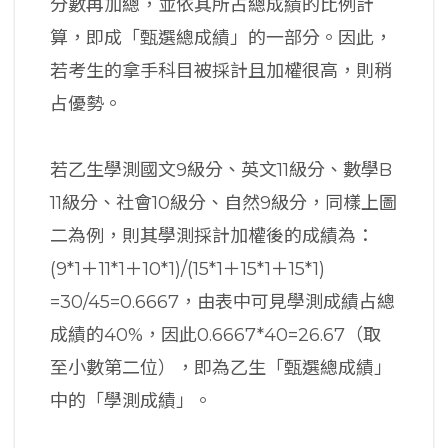
分數再加總，並依其所占總成績的比例計
算，即成「甄選總成績」的一部分。因此，
若考生的拿手科目被採計且加權很高，則稍
占優勢。
若乙生學測國文9級分、英文11級分、數學B
11級分、社會10級分、自然9級分，同樣上圖
二為例，則其學測採計加權後的成績為：
(9*1＋11*1＋10*1)/(15*1＋15*1＋15*1)
=30/45=0.6667，由表中可見學測成績占總
成績的40%，因此0.6667*40=26.67（取
至小數第二位），即為乙生「甄選總成績」
中的「學測成績」。