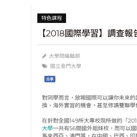
特色課程
【2018國際學習】調查報
大學問編輯部
國立金門大學
分享
對同學而言，放眼國際可以讓你未來的
換、海外實習的機會，甚至修讀雙聯學
在針對全國149所大專校院所做的「2
大學
一共有56間國外姐妹校，而可以
馬來西亞、澳門等，在中國、巴西、印