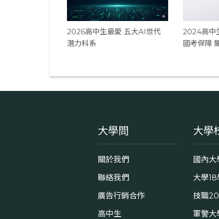
2026高中生最愛 五大AI世代
2024高
潛力科系
國考保障 
大學問
大學
關於我們
國內大
聯絡我們
大學1
廣告行銷合作
技職2
高中生
軍警大