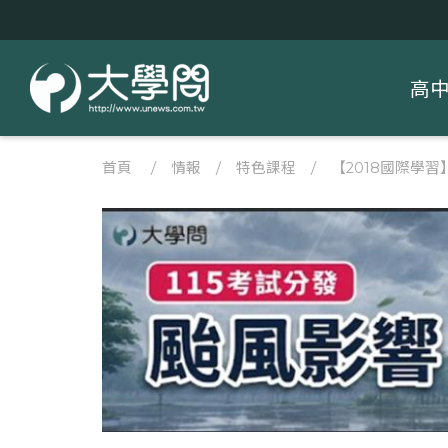
高
首頁
/
情報
/
特色課程
/
【2018國際學