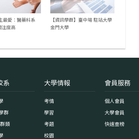
中生最愛：醫藥科系
【資訊學群】臺中場 駐站大學
關注度高
金門大學
校系
大學情報
會員服務
學
考情
個人會員
8學群
學習
大學會員
0群類
考題
快速查榜
學
校園