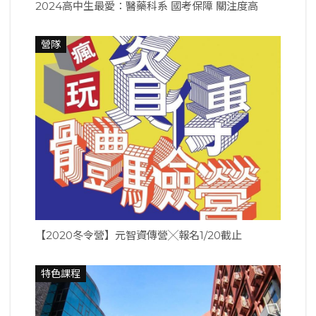
2024高中生最愛：醫藥科系 國考保障 關注度高
營隊
【2020冬令營】元智資傳營╳報名1/20截止
特色課程