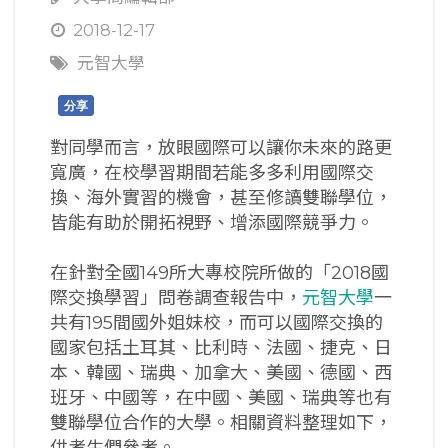
2018-12-17
元智大學
分享
對同學而言，放眼國際可以讓你未來的路更
寬廣，在校學習期間若能多多利用國際交
換、海外實習的機會，甚至修讀雙聯學位，
皆能有助於開拓視野、增添國際競爭力。
在針對全國149所大專校院所做的「2018國
際交換學習」問卷調查報告中，
元智大學
一
共有195間國外姐妹校，而可以國際交換的
國家包括土耳其、比利時、法國、捷克、日
本、韓國、瑞典、加拿大、美國、德國、西
班牙、中國等，在中國、美國、瑞典等也有
雙聯學位合作的大學。相關資料整理如下，
供考生們參考。