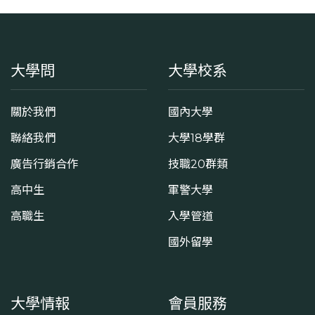
大學問
大學校系
關於我們
國內大學
聯絡我們
大學18學群
廣告行銷合作
技職20群類
高中生
軍警大學
高職生
入學管道
國外留學
大學情報
會員服務