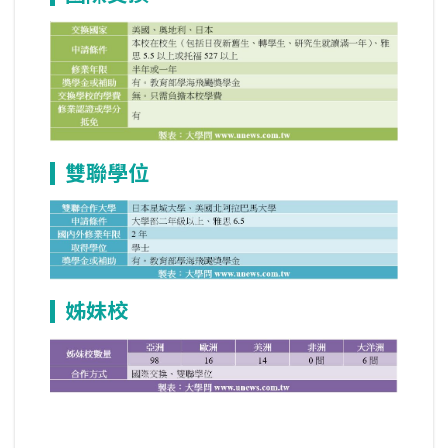
雙聯學位
姊妹校