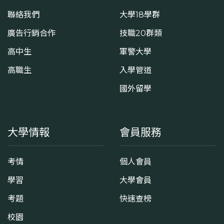
聯絡我們
大學18學群
廣告行銷合作
技職20群類
高中生
軍警大學
高職生
入學管道
國外留學
大學情報
會員服務
考情
個人會員
學習
大學會員
考題
快速查榜
校園