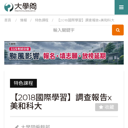
Tog
nav
首頁
/
情報
/
特色課程
/
【2018國際學習】調查報告x美和科大
特色課程
【2018國際學習】調查報告x
美和科大
收藏
大學問編輯部