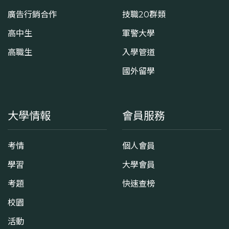
廣告行銷合作
技職20群類
高中生
軍警大學
高職生
入學管道
國外留學
大學情報
會員服務
考情
個人會員
學習
大學會員
考題
快速查榜
校園
活動