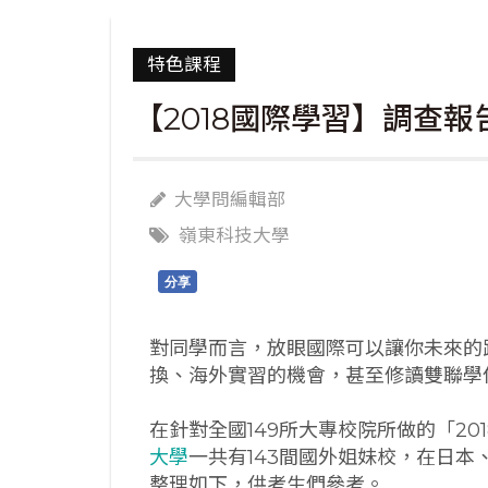
特色課程
【2018國際學習】調查報
大學問編輯部
嶺東科技大學
分享
對同學而言，放眼國際可以讓你未來的
換、海外實習的機會，甚至修讀雙聯學
在針對全國149所大專校院所做的「2
大學
一共有143間國外姐妹校，在日
整理如下，供考生們參考。