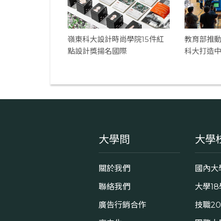
嶺東科大設計時尚學院15件紅
教育部推
點設計獎揚名國際
科大打造
大學問
大學
關於我們
國內大
聯絡我們
大學1
廣告行銷合作
技職2