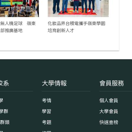
動無人機足球 嶺東
化妝品界台積電攜手嶺東學園
中部推廣基地
培育創新人才
校系
大學情報
會員服務
學
考情
個人會員
8學群
學習
大學會員
0群類
考題
快速查榜