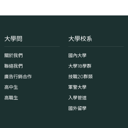
大學問
大學校系
關於我們
國內大學
聯絡我們
大學18學群
廣告行銷合作
技職20群類
高中生
軍警大學
高職生
入學管道
國外留學