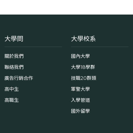
大學問
大學校系
關於我們
國內大學
聯絡我們
大學18學群
廣告行銷合作
技職20群類
高中生
軍警大學
高職生
入學管道
國外留學