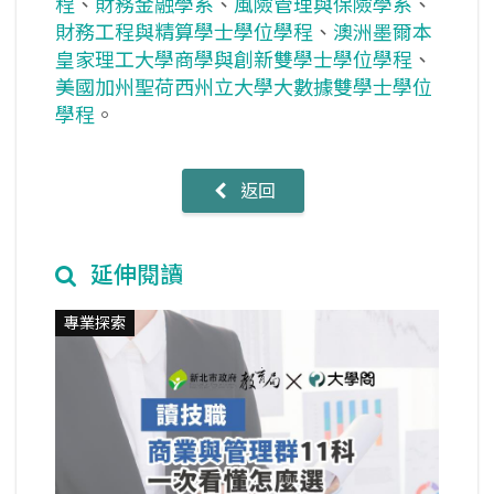
程
、
財務金融學系
、
風險管理與保險學系
、
財務工程與精算學士學位學程
、
澳洲墨爾本
皇家理工大學商學與創新雙學士學位學程
、
美國加州聖荷西州立大學大數據雙學士學位
學程
。
返回
延伸閱讀
專業探索