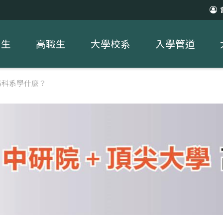
中生
高職生
大學校系
入學管道
務科系學什麼？