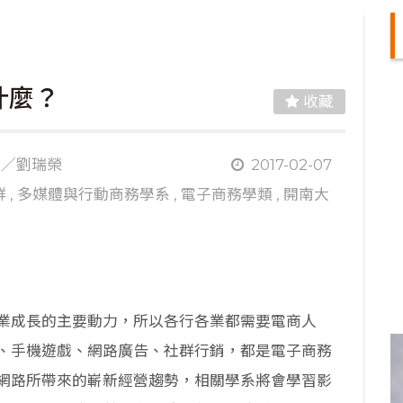
什麼？
收藏
／劉瑞榮
2017-02-07
群
,
多媒體與行動商務學系
,
電子商務學類
,
開南大
業成長的主要動力，所以各行各業都需要電商人
、手機遊戲、網路廣告、社群行銷，都是電子商務
網路所帶來的嶄新經營趨勢，相關學系將會學習影