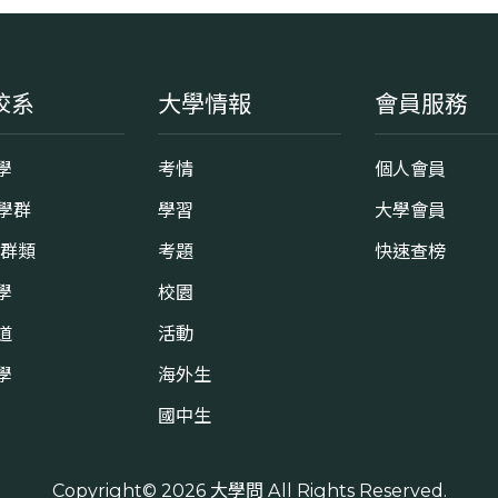
校系
大學情報
會員服務
學
考情
個人會員
8學群
學習
大學會員
0群類
考題
快速查榜
學
校園
道
活動
學
海外生
國中生
Copyright© 2026
大學問
All Rights Reserved.