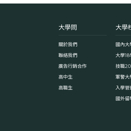
大學問
大學
關於我們
國內大
聯絡我們
大學1
廣告行銷合作
技職2
高中生
軍警大
高職生
入學管
國外留