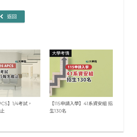
返回
大學考情
PCS】1/4考試，
【115申請入學】41系資安組 招
截止
生130名